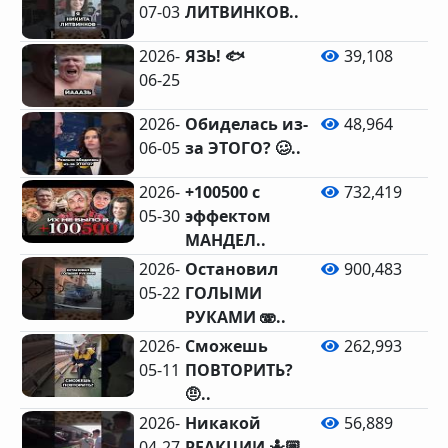
07-03
ЛИТВИНКОВ..
2026-
ЯЗЬ! 🐟
39,108
06-25
2026-
Обиделась из-
48,964
06-05
за ЭТОГО? 🥴..
2026-
+100500 с
732,419
05-30
эффектом
67
МАНДЕЛ..
2026-
Остановил
900,483
05-22
ГОЛЫМИ
20
РУКАМИ 🫨..
2026-
Сможешь
262,993
05-11
ПОВТОРИТЬ?
🤨..
2026-
Никакой
56,889
04-27
РЕАКЦИИ 🤷🏼