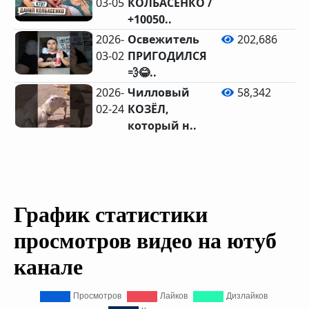
03-05
КОЛБАСЕНКО /
22
+10050..
2026-
Освежитель
202,686
03-02
ПРИГОДИЛСЯ
💨😂..
2026-
Чилловый
58,342
02-24
КОЗЁЛ,
который н..
График статистики
просмотров видео на ютуб
канале