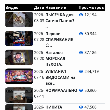
Видео
Дата
Название
Просмотров
Л
2026-
ПЫСЕЧКА для
12,194
08-03
Санчо Панчо?
..
2026-
Первое
50,344
07-28
СПАРИВАНИЕ
😏..
2026-
Наталья
37,186
07-20
МОРСКАЯ
ПЕХОТА..
2026-
УЛЬТАНУЛ
244,719
07-16
ВИДОСАМИ на
20
все ..
2026-
НОРМАААЛЬНО
50,960
07-11
2026-
НИКИТА
47,508