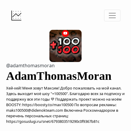
@adamthomasmoran
AdamThomasMoran
Хей-хей! Меня зовут Максим! Добро пожаловать на мой канал.
Здесь выходит моё шоу "+100500". Благодарю всех за подписку и
поддержку все эти годы 💜 Поддержать проект можно на моём
BOOSTY: https://boosty.to/max100500 По вопросам рекламы:
maks100500@didenokteam.com Включена Роскомнадзором в
перечень персональных страниц:
https://gosuslugi.ru/snet/6793803519290c0f9367b81c