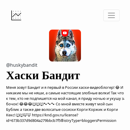
@huskybandit
Хаски Бандит
Меня зовут Бандит и я первый в России хаски-видеоблогер! 😂 И
никакие мы не няши, а самые настоящие злобные волки! Так что
к тем, кто не подпишется на мой канал, я приду ночью и укушу за
бочок! 😂😂😂🐺🐺🐺🐾🐾🐾 Со мной вместе живут мой сын
Бублик а также две волосатые сосиски Корги Коржик и Корги
Кекс! 🐺🐺🦊🦊 https://knd.gov.ru/license?
id=673b337d9d804a279bbcb7f5®istryType=bloggersPermission