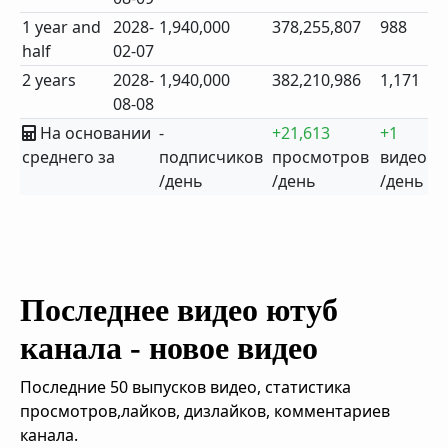
1 year and
2028-
1,940,000
378,255,807
988
half
02-07
2 years
2028-
1,940,000
382,210,986
1,171
08-08
На основании
-
+21,613
+1
среднего за
подписчиков
просмотров
видео
/день
/день
/день
Последнее видео ютуб
канала - новое видео
Последние 50 выпусков видео, статистика
просмотров,лайков, дизлайков, комментариев
канала.