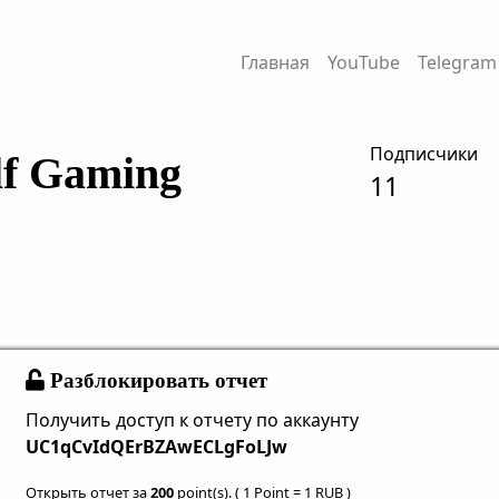
Главная
YouTube
Telegram
Подписчики
lf Gaming
11
Разблокировать отчет
Получить доступ к отчету по аккаунту
UC1qCvIdQErBZAwECLgFoLJw
Открыть отчет за
200
point(s). ( 1 Point = 1 RUB )