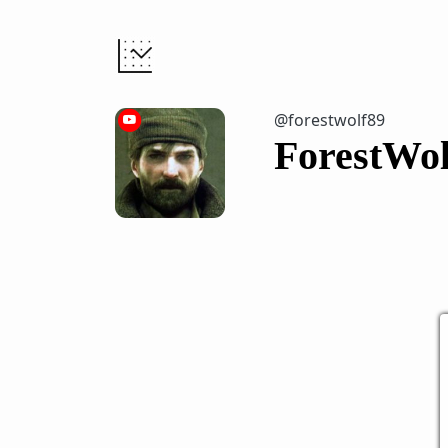
@forestwolf89
ForestWo