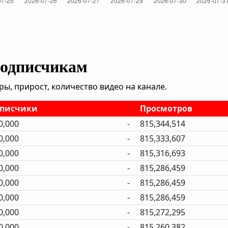
подписчикам
, прирост, количество видео на канале.
писчики
Просмотров
0,000
-
815,344,514
0,000
-
815,333,607
0,000
-
815,316,693
0,000
-
815,286,459
0,000
-
815,286,459
0,000
-
815,286,459
0,000
-
815,272,295
0,000
-
815,260,382