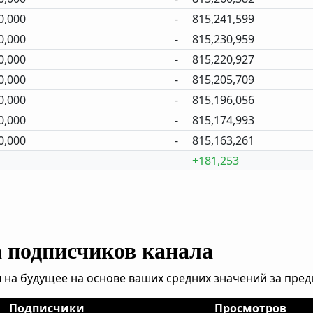
0,000
-
815,241,599
0,000
-
815,230,959
0,000
-
815,220,927
0,000
-
815,205,709
0,000
-
815,196,056
0,000
-
815,174,993
0,000
-
815,163,261
+181,253
а подписчиков канала
 на будущее на основе ваших средних значений за пре
Подписчики
Просмотров