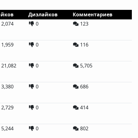
айков
Дизлайков
Комментариев
2,074
0
123
1,959
0
116
21,082
0
5,705
3,380
0
686
2,729
0
414
5,244
0
802