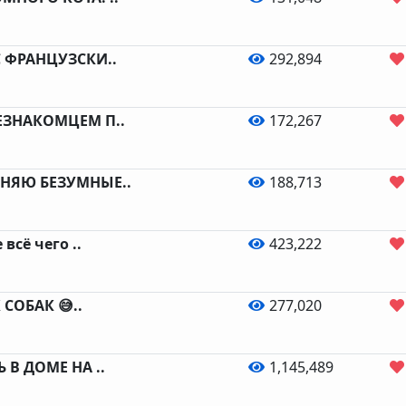
С ФРАНЦУЗСКИ..
292,894
ЕЗНАКОМЦЕМ П..
172,267
ЛНЯЮ БЕЗУМНЫЕ..
188,713
сё чего ..
423,222
СОБАК 😅..
277,020
 В ДОМЕ НА ..
1,145,489