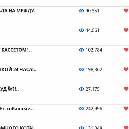
АЛА НА МЕЖДУ..
90,351
44,061
 БАССЕТОМ! ..
102,784
КОЙ 24 ЧАСА!..
198,862
Д 🗽?!..
27,175
 с собаками..
242,996
МНОГО КОТА! ..
131,048