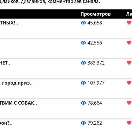
,лайков, дизлайков, комментариев канала.
Просмотров
Л
ТНЫХ!..
45,658
42,556
ЕТ..
383,372
 город приз..
107,977
ТВИИ С СОБАК..
78,664
он?..
79,262