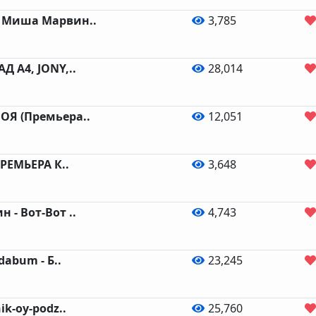
& Миша Марвин..
3,785
Д А4, JONY,..
28,014
ОЯ (Премьера..
12,051
ПРЕМЬЕРА К..
3,648
 - Вот-Вот ..
4,743
adabum - Б..
23,245
ik-oy-podz..
25,760