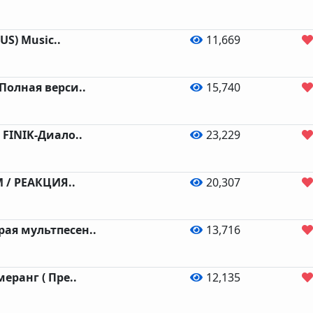
CUS) Music..
11,669
Полная верси..
15,740
 FINIK-Диало..
23,229
 / РЕАКЦИЯ..
20,307
ая мультпесен..
13,716
еранг ( Пре..
12,135