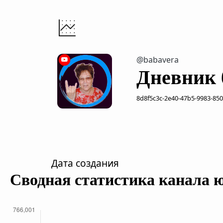
@babavera
Дневник 
8d8f5c3c-2e40-47b5-9983-85
Дата создания
Сводная статистика канала 