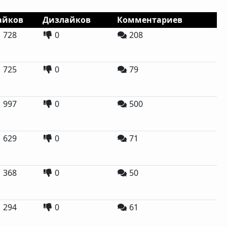
айков
Дизлайков
Комментариев
728
0
208
725
0
79
997
0
500
629
0
71
368
0
50
294
0
61