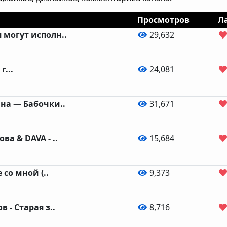
Просмотров
Л
могут исполн..
29,632
г...
24,081
на ― Бабочки..
31,671
а & DAVA - ..
15,684
 со мной (..
9,373
 - Старая з..
8,716