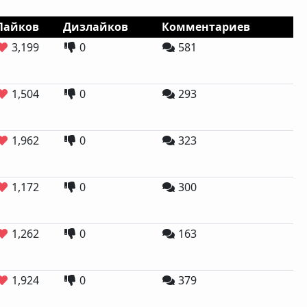
Лайков
Дизлайков
Комментариев
3,199
0
581
1,504
0
293
1,962
0
323
1,172
0
300
1,262
0
163
1,924
0
379