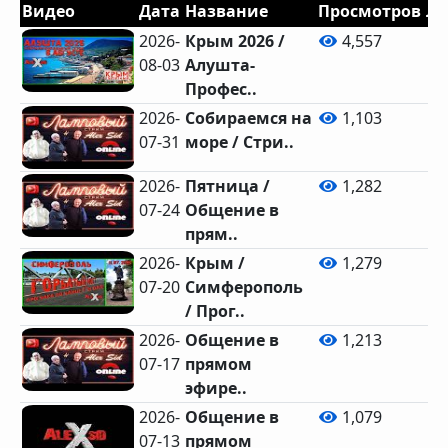
Видео
Дата
Название
Просмотров
Ла
2026-
Крым 2026 /
4,557
08-03
Алушта-
Профес..
2026-
Собираемся на
1,103
07-31
море / Стри..
2026-
Пятница /
1,282
07-24
Общение в
прям..
2026-
Крым /
1,279
07-20
Симферополь
/ Прог..
2026-
Общение в
1,213
07-17
прямом
эфире..
2026-
Общение в
1,079
07-13
прямом