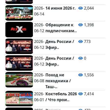
2026-
14 июня 2026 г.
2,044
06-14
2026-
Обращение к
1,398
06-12
подписчикам..
2026-
День России /
773
06-12
Эфир..
2026-
День России /
0
06-12
Эфир..
2026-
Поход не
1,556
06-08
походника /
Таш-..
2026-
Коктебель 2026
7,414
06-01
/ Что прои..