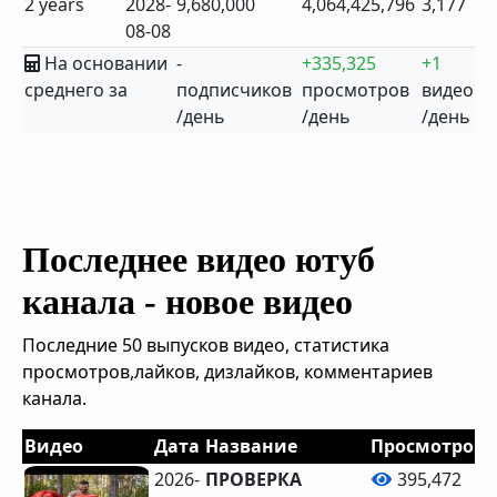
2 years
2028-
9,680,000
4,064,425,796
3,177
08-08
На основании
-
+335,325
+1
среднего за
подписчиков
просмотров
видео
/день
/день
/день
Последнее видео ютуб
канала - новое видео
Последние 50 выпусков видео, статистика
просмотров,лайков, дизлайков, комментариев
канала.
Видео
Дата
Название
Просмотров
2026-
ПРОВЕРКА
395,472