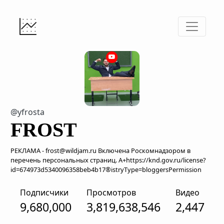
@yfrosta
FROST
РЕКЛАМА - frost@wildjam.ru Включена Роскомнадзором в
перечень персональных страниц. А+https://knd.gov.ru/license?
id=674973d5340096358beb4b17®istryType=bloggersPermission
Подписчики
Просмотров
Видео
9,680,000
3,819,638,546
2,447