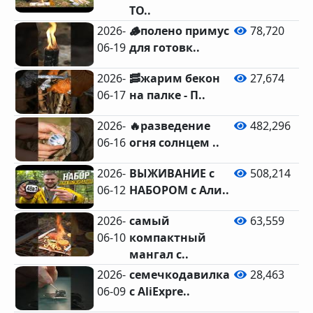
ТО..
2026-
🪵полено примус
78,720
06-19
для готовк..
2026-
🥓жарим бекон
27,674
06-17
на палке - П..
2026-
🔥разведение
482,296
06-16
огня солнцем ..
2026-
ВЫЖИВАНИЕ с
508,214
06-12
НАБОРОМ с Али..
2026-
самый
63,559
06-10
компактный
мангал с..
2026-
семечкодавилка
28,463
06-09
с AliExpre..