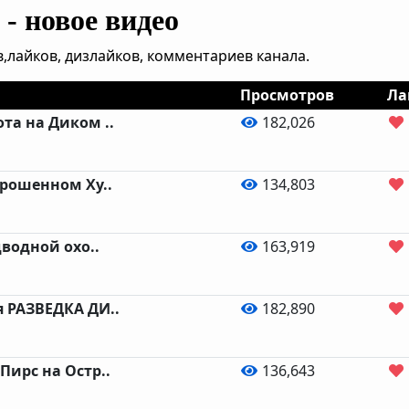
- новое видео
,лайков, дизлайков, комментариев канала.
Просмотров
Ла
та на Диком ..
182,026
брошенном Ху..
134,803
водной охо..
163,919
я РАЗВЕДКА ДИ..
182,890
Пирс на Остр..
136,643