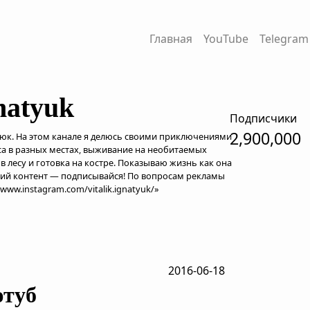
Главная
YouTube
Telegram
gnatyuk
Подписчики
2,900,000
юк. На этом канале я делюсь своими приключениями
аса в разных местах, выживание на необитаемых
 в лесу и готовка на костре. Показываю жизнь как она
щий контент — подписывайся! По вопросам рекламы
/www.instagram.com/vitalik.ignatyuk/»
2016-06-18
ютуб