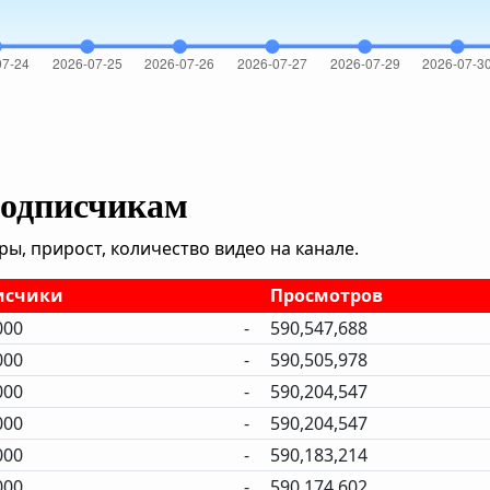
подписчикам
, прирост, количество видео на канале.
исчики
Просмотров
000
-
590,547,688
000
-
590,505,978
000
-
590,204,547
000
-
590,204,547
000
-
590,183,214
000
-
590,174,602