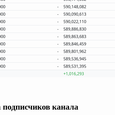
000
-
590,148,082
000
-
590,090,613
000
-
590,022,110
000
-
589,886,830
000
-
589,863,683
000
-
589,846,459
000
-
589,801,962
000
-
589,536,945
000
-
589,531,395
+1,016,293
а подписчиков канала