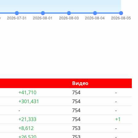
Видео
+41,710
754
-
+301,431
754
-
-
754
-
+21,333
754
+1
+8,612
753
-
+26,520
753
-