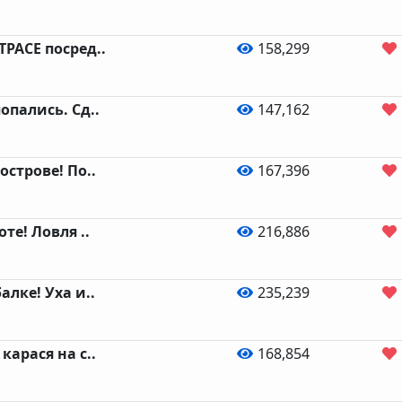
ТРАСЕ посред..
158,299
опались. Сд..
147,162
острове! По..
167,396
оте! Ловля ..
216,886
алке! Уха и..
235,239
карася на с..
168,854