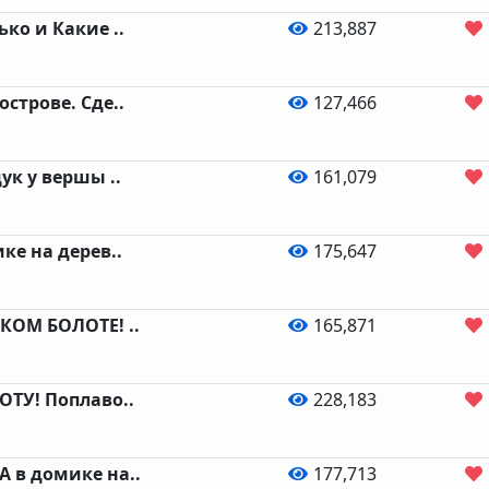
ько и Какие ..
213,887
острове. Сде..
127,466
ук у вершы ..
161,079
ке на дерев..
175,647
КОМ БОЛОТЕ! ..
165,871
ОТУ! Поплаво..
228,183
 в домике на..
177,713