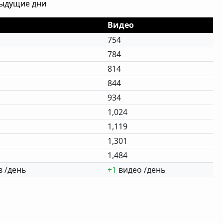
дыдущие дни
Видео
754
784
814
844
934
1,024
1,119
1,301
1,484
 /день
+1
видео /день