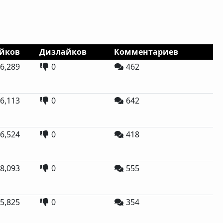
йков
Дизлайков
Комментариев
6,289
0
462
6,113
0
642
6,524
0
418
8,093
0
555
5,825
0
354