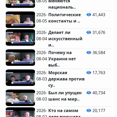
08-05
меняются
националь..
2026-
Политические
41,443
08-05
константы и ..
2026-
Делает ли
31,676
08-04
искусственный
и..
2026-
Почему на
36,584
08-04
Украине нет
выб..
2026-
Морская
17,763
08-03
держава против
су..
2026-
Был ли упущен
40,734
08-03
шанс на мир..
2026-
Кто на самом
20,177
08-02
деле вмешива..