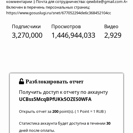
комментарии :) Почта для сотрудничества: qewbite@gmail.com A+
Включен в перечень персональных страниц:
https://www.gosuslugi.ru/snet/677052294de6c368452104cc
Подписчики
Просмотров
Видео
3,270,000
1,446,944,033
2,929
Разблокировать отчет
Получить доступ к отчету по аккаунту
UCBss5McqBPfUKk5OZES0WFA
Открыть отчет за
200
point(s). ( 1 Point = 1 RUB )
Статистика аккаунта будет доступна в течении
30
дней после оплаты.