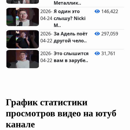
Металлик..
2026-
Я один это
146,422
04-24
слышу? Nicki
M..
2026-
За Адель поёт
297,059
04-22
другой чело..
2026-
Это слышится
31,761
04-22
вам в зарубе..
График статистики
просмотров видео на ютуб
канале