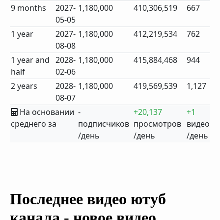
9 months
2027-
1,180,000
410,306,519
667
05-05
1 year
2027-
1,180,000
412,219,534
762
08-08
1 year and
2028-
1,180,000
415,884,468
944
half
02-06
2 years
2028-
1,180,000
419,569,539
1,127
08-07
На основании
-
+20,137
+1
среднего за
подписчиков
просмотров
видео
/день
/день
/день
Последнее видео ютуб
канала - новое видео