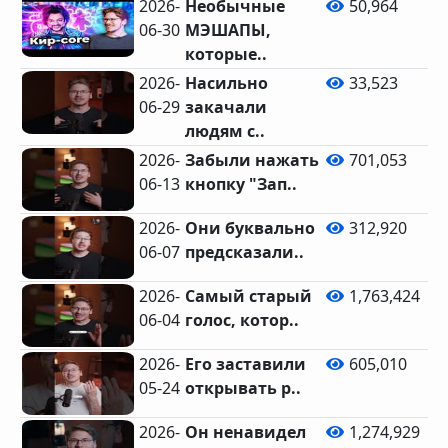
2026-
Необычные
50,964
06-30
МЭШАПЫ,
которые..
2026-
Насильно
33,523
06-29
закачали
людям с..
2026-
Забыли нажать
701,053
06-13
кнопку "Зап..
2
2026-
Они буквально
312,920
06-07
предсказали..
2026-
Самый старый
1,763,424
06-04
голос, котор..
6
2026-
Его заставили
605,010
05-24
открывать р..
2
2026-
Он ненавидел
1,274,929