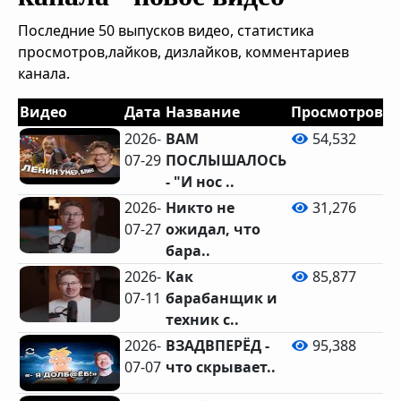
Последние 50 выпусков видео, статистика
просмотров,лайков, дизлайков, комментариев
канала.
Видео
Дата
Название
Просмотров
Л
2026-
ВАМ
54,532
07-29
ПОСЛЫШАЛОСЬ
- "И нос ..
2026-
Никто не
31,276
07-27
ожидал, что
бара..
2026-
Как
85,877
07-11
барабанщик и
техник с..
2026-
ВЗАДВПЕРЁД -
95,388
07-07
что скрывает..