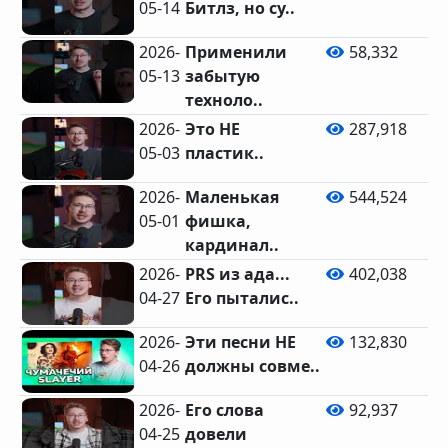
05-14
Битлз, но су..
5
2026-
Применили
58,332
05-13
забытую
техноло..
2026-
Это НЕ
287,918
05-03
пластик..
2026-
Маленькая
544,524
05-01
фишка,
2
кардинал..
2026-
PRS из ада...
402,038
04-27
Его пыталис..
1
2026-
Эти песни НЕ
132,830
04-26
должны совме..
1
2026-
Его слова
92,937
04-25
довели