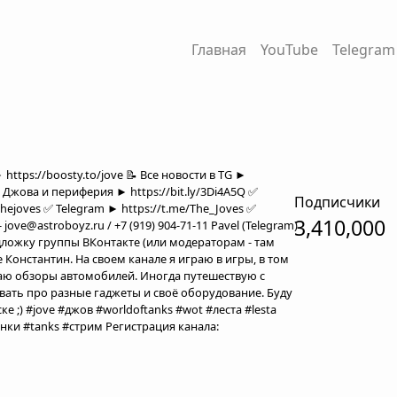
Главная
YouTube
Telegram
ttps://boosty.to/jove 📝 Все новости в TG ►
К Джова и периферия ► https://bit.ly/3Di4A5Q ✅
Подписчики
hejoves ✅ Telegram ► https://t.me/The_Joves ✅
3,410,000
ove@astroboyz.ru / +7 (919) 904-71-11 Pavel (Telegram)
ложку группы ВКонтакте (или модераторам - там
е Константин. На своем канале я играю в игры, в том
аю обзоры автомобилей. Иногда путешествую с
ать про разные гаджеты и своё оборудование. Буду
е ;) #jove #джов #worldoftanks #wot #леста #lesta
нки #tanks #стрим Регистрация канала: