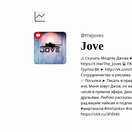
@thejoves
Jove
⚠️ Скачать Модпак Джова ► h
https://t.me/The_Joves 💻 П
Группа ВК ► http://vk.com/t
Сотрудничество и реклама - j
✅ Посылки ► Писать в пред
же). Меня зовут Джов, он ж
числе в прямом эфире. Дел
друзьями. Люблю рассказыв
рад вашим лайкам и подписк
#миртанков #mirtankov #та
https://clck.ru/3Fd543