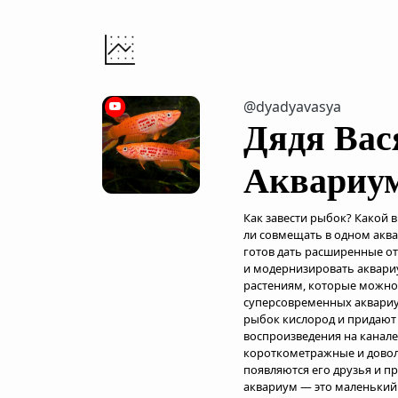
@dyadyavasya
Дядя Вас
Аквариум
Как завести рыбок? Какой
ли совмещать в одном аква
готов дать расширенные о
и модернизировать аквар
растениям, которые можно
суперсовременных аквариу
рыбок кислород и придают 
воспроизведения на канале
короткометражные и довол
появляются его друзья и п
аквариум — это маленький 