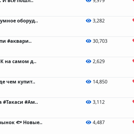
 И все пошл..
9,979
умное оборуд..
3,282
пи #аквари..
30,703
 на самом д..
2,629
е чем купит..
14,850
 #Такаси #Ам..
3,112
ынок 🐟 Новые..
4,487