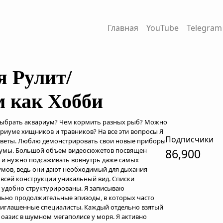
Главная
YouTube
Telegram
я Рулит/
 как Хобби
 выбрать аквариум? Чем кормить разных рыб? Можно
риуме хищников и травников? На все эти вопросы Я
Подписчики
тветы. Люблю демонстрировать свои новые приборы
иумы. Большой объем видеосюжетов посвящен
86,900
 и нужно подсаживать вовнутрь даже самых
мов, ведь они дают необходимый для дыхания
всей конструкции уникальный вид. Списки
 удобно структурированы. Я записываю
ьно продолжительные эпизоды, в которых часто
риглашенные специалисты. Каждый отдельно взятый
оазис в шумном мегаполисе у моря. Я активно