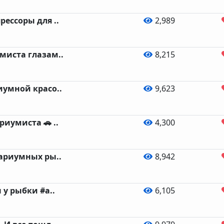
ессоры для ..
2,989
миста глазам..
8,215
иумной красо..
9,623
риумиста 🚗 ..
4,300
вариумных ры..
8,942
 у рыбки #а..
6,105