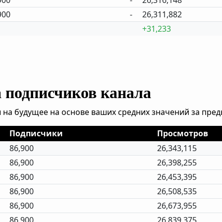
900
-
26,316,148
900
-
26,311,882
+31,233
а подписчиков канала
 на будущее на основе ваших средних значений за пре
Подписчики
Просмотров
86,900
26,343,115
86,900
26,398,255
86,900
26,453,395
86,900
26,508,535
86,900
26,673,955
86,900
26,839,375