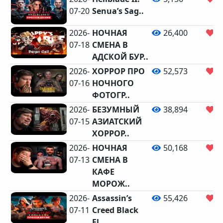
07-20
Senua’s Sag..
2026-
НОЧНАЯ
26,400
1
07-18
СМЕНА В
АДСКОЙ БУР..
2026-
ХОРРОР ПРО
52,573
2
07-16
НОЧНОГО
ФОТОГР..
2026-
БЕЗУМНЫЙ
38,894
1
07-15
АЗИАТСКИЙ
ХОРРОР..
2026-
НОЧНАЯ
50,168
2
07-13
СМЕНА В
КАФЕ
МОРОЖ..
2026-
Assassin’s
55,426
1
07-11
Creed Black
Fl..