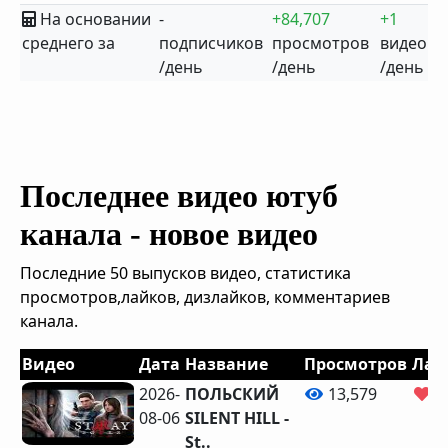
На основании
-
+84,707
+1
среднего за
подписчиков
просмотров
видео
/день
/день
/день
Последнее видео ютуб
канала - новое видео
Последние 50 выпусков видео, статистика
просмотров,лайков, дизлайков, комментариев
канала.
Видео
Дата
Название
Просмотров
Лай
2026-
ПОЛЬСКИЙ
13,579
7
08-06
SILENT HILL -
St..