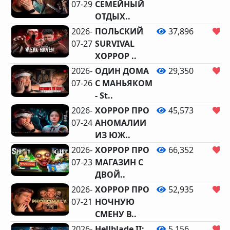
07-29
СЕМЕЙНЫЙ
ОТДЫХ..
2026-
ПОЛЬСКИЙ
37,896
1
07-27
SURVIVAL
ХОРРОР ..
2026-
ОДИН ДОМА
29,350
1
07-26
С МАНЬЯКОМ
- St..
2026-
ХОРРОР ПРО
45,573
1
07-24
АНОМАЛИИ
ИЗ ЮЖ..
2026-
ХОРРОР ПРО
66,352
2
07-23
МАГАЗИН С
ДВОЙ..
2026-
ХОРРОР ПРО
52,935
2
07-21
НОЧНУЮ
СМЕНУ В..
2026-
Hellblade II:
5,156
2