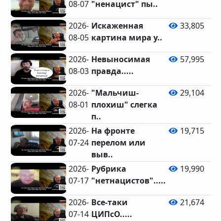
08-07
"ненацист" пы..
2026-
Искаженная
33,805
08-05
картина мира у..
2026-
Невыносимая
57,995
08-03
правда.....
2026-
"Мальчиш-
29,104
08-01
плохиш" слегка
п..
2026-
На фронте
19,715
07-24
перелом или
выв..
2026-
Рубрика
19,990
07-17
"нетнацистов".....
2026-
Все-таки
21,674
07-14
ЦИПсО.....