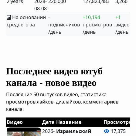
2 years
2028-
226,000
127,823,483
3,266
08-08
На основании
-
+10,194
+1
среднего за
подписчиков
просмотров
видео
/день
/день
/день
Последнее видео ютуб
канала - новое видео
Последние 50 выпусков видео, статистика
просмотров,лайков, дизлайков, комментариев
канала.
Видео
Дата
Название
Просмотров
2026-
Израильский
17,375