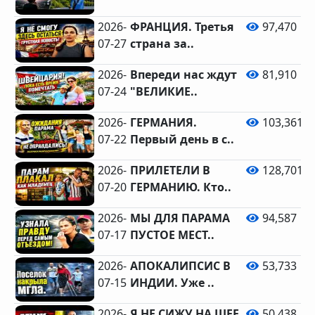
2026-
ФРАНЦИЯ. Третья
97,470
07-27
страна за..
2026-
Впереди нас ждут
81,910
07-24
"ВЕЛИКИЕ..
2026-
ГЕРМАНИЯ.
103,361
07-22
Первый день в с..
2026-
ПРИЛЕТЕЛИ В
128,701
07-20
ГЕРМАНИЮ. Кто..
2026-
МЫ ДЛЯ ПАРАМА
94,587
07-17
ПУСТОЕ МЕСТ..
2026-
АПОКАЛИПСИС В
53,733
07-15
ИНДИИ. Уже ..
2026-
Я НЕ СИЖУ НА ШЕЕ
50,438