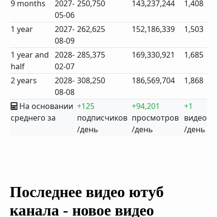
9 months
2027-
250,750
143,237,244
1,408
05-06
1 year
2027-
262,625
152,186,339
1,503
08-09
1 year and
2028-
285,375
169,330,921
1,685
half
02-07
2 years
2028-
308,250
186,569,704
1,868
08-08
На основании
+125
+94,201
+1
среднего за
подписчиков
просмотров
видео
/день
/день
/день
Последнее видео ютуб
канала - новое видео