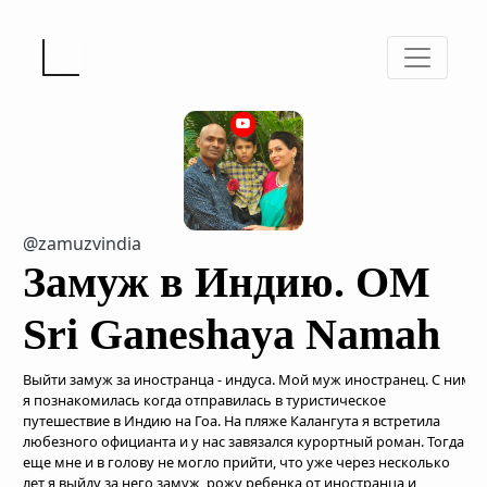
@zamuzvindia
Замуж в Индию. OM
Sri Ganeshaya Namah
Выйти замуж за иностранца - индуса. Мой муж иностранец. С ним
я познакомилась когда отправилась в туристическое
путешествие в Индию на Гоа. На пляже Калангута я встретила
любезного официанта и у нас завязался курортный роман. Тогда
еще мне и в голову не могло прийти, что уже через несколько
лет я выйду за него замуж, рожу ребенка от иностранца и