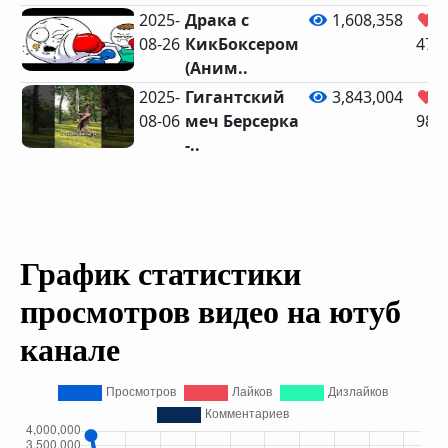
2025-
Драка с
1,608,358
08-26
КикБоксером
47,
(Аним..
2025-
Гигантский
3,843,004
08-06
меч Берсерка
98,
-..
График статистики
просмотров видео на ютуб
канале