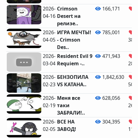
2026-
Crimson
166,171
3
04-16
Desert на
релизе..
2026-
ИГРА МЕЧТЫ!
785,001
04-05
- Crimson
38,
Des..
2026-
Resident Evil 9
471,943
03-04
Requiem -..
28,
2026-
БЕНЗОПИЛА
1,842,630
02-23
VS КАТАНА..
50,
2026-
Меня все
628,056
02-19
таки
26,
ЗАБРАЛИ!..
2026-
ВСЕ НА
304,395
02-05
ЗАВОД!
11,