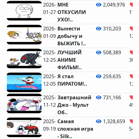
2026-
МНЕ
2,049,976
01-27
ОТКУСИЛИ
115
УХО!..
2026-
Вынести
310,203
01-09
добычу и
12,
ВЫЖИТЬ !..
2025-
ЛУЧШИЙ
508,389
12-25
АНИМЕ
30,
ФИЛЬМ!..
2025-
Я стал
259,635
12-05
ПИРАТОМ!..
12,
2025-
Завтрашний
731,166
11-12
Джо - Мульт
49,
Об..
2025-
Самая
1,328,659
09-19
сложная игра
54,
- Silk..