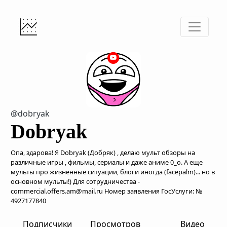
@dobryak
Dobryak
Опа, здарова! Я Dobryak (Добряк) , делаю мульт обзоры на
различные игры , фильмы, сериалы и даже аниме 0_о. А еще
мульты про жизненные ситуации, блоги иногда (facepalm)... но в
основном мульты!) Для сотрудничества -
commercial.offers.am@mail.ru Номер заявления ГосУслуги: №
4927177840
Подписчики
Просмотров
Видео