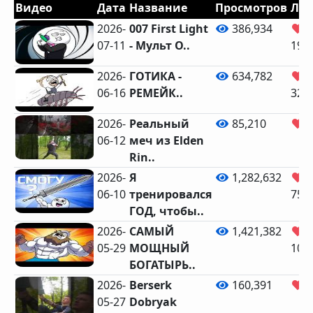
Видео
Дата
Название
Просмотров
Ла
2026-
007 First Light
386,934
07-11
- Мульт О..
19,
2026-
ГОТИКА -
634,782
06-16
РЕМЕЙК..
32,
2026-
Реальный
85,210
2
06-12
меч из Elden
Rin..
2026-
Я
1,282,632
06-10
тренировался
75,
ГОД, чтобы..
2026-
САМЫЙ
1,421,382
05-29
МОЩНЫЙ
105
БОГАТЫРЬ..
2026-
Berserk
160,391
5
05-27
Dobryak