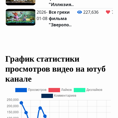
"Иллюзия..
2026-
Все грехи
227,636
7,9
01-08
фильма
"Зверопо..
График статистики
просмотров видео на ютуб
канале