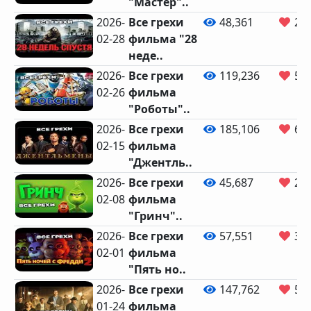
"Мастер"..
2026-
Все грехи
48,361
2,5
02-28
фильма "28
неде..
2026-
Все грехи
119,236
5,8
02-26
фильма
"Роботы"..
2026-
Все грехи
185,106
6,2
02-15
фильма
"Джентль..
2026-
Все грехи
45,687
2,4
02-08
фильма
"Гринч"..
2026-
Все грехи
57,551
3,3
02-01
фильма
"Пять но..
2026-
Все грехи
147,762
5,1
01-24
фильма