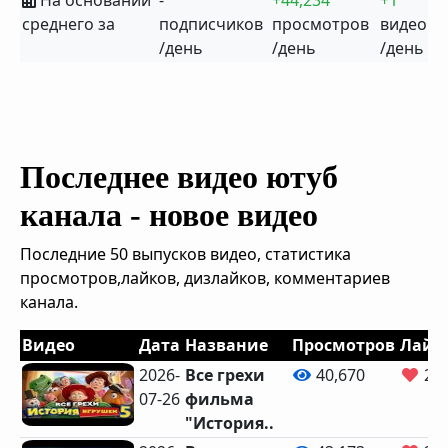
На основании
-
+44,234
+1
среднего за
подписчиков
просмотров
видео
/день
/день
/день
Последнее видео ютуб
канала - новое видео
Последние 50 выпусков видео, статистика
просмотров,лайков, дизлайков, комментариев
канала.
Видео
Дата
Название
Просмотров
Лайк
2026-
Все грехи
40,670
2,3
07-26
фильма
"История..