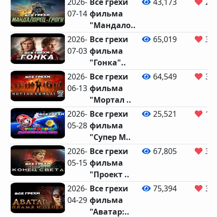
2026-
Все грехи
43,173
2,4
07-14
фильма
"Мандало..
2026-
Все грехи
65,019
3,4
07-03
фильма
"Гонка"..
2026-
Все грехи
64,549
3,2
06-13
фильма
"Мортал ..
2026-
Все грехи
25,521
1,4
05-28
фильма
"Супер М..
2026-
Все грехи
67,805
3,5
05-15
фильма
"Проект ..
2026-
Все грехи
75,394
3,8
04-29
фильма
"Аватар:..