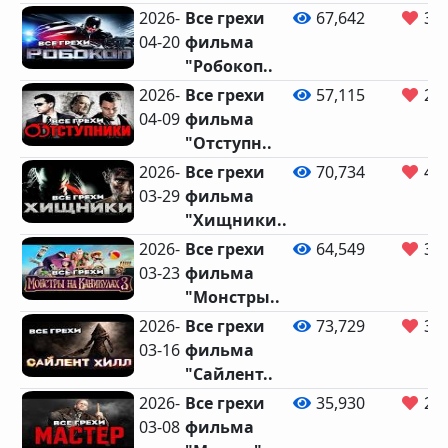
2026-
Все грехи
67,642
3,6
04-20
фильма
"Робокоп..
2026-
Все грехи
57,115
2,9
04-09
фильма
"Отступн..
2026-
Все грехи
70,734
4,1
03-29
фильма
"Хищники..
2026-
Все грехи
64,549
3,2
03-23
фильма
"Монстры..
2026-
Все грехи
73,729
3,8
03-16
фильма
"Сайлент..
2026-
Все грехи
35,930
2,4
03-08
фильма