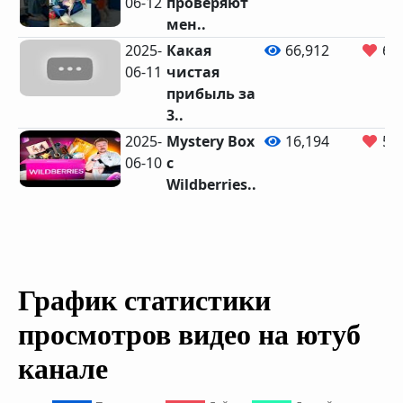
06-12
проверяют
мен..
2025-
Какая
66,912
65
06-11
чистая
прибыль за
3..
2025-
Mystery Box
16,194
51
06-10
с
Wildberries..
График статистики
просмотров видео на ютуб
канале