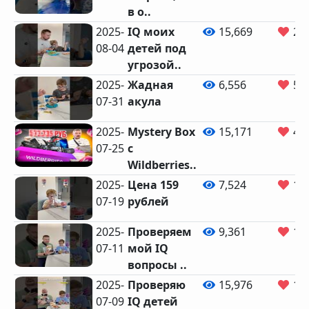
в о..
2025-
IQ моих
15,669
20
08-04
детей под
угрозой..
2025-
Жадная
6,556
50
07-31
акула
2025-
Mystery Box
15,171
42
07-25
с
Wildberries..
2025-
Цена 159
7,524
12
07-19
рублей
2025-
Проверяем
9,361
10
07-11
мой IQ
вопросы ..
2025-
Проверяю
15,976
15
07-09
IQ детей