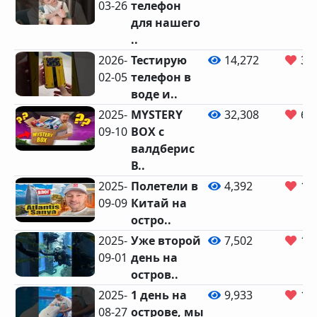
03-26
телефон
для нашего
..
2026-
Тестирую
14,272
35
02-05
телефон в
воде и..
2025-
MYSTERY
32,308
69
09-10
BOX с
валдберис
В..
2025-
Полетели в
4,392
10
09-09
Китай на
остро..
2025-
Уже второй
7,502
10
09-01
день на
остров..
2025-
1 день на
9,933
13
08-27
острове, мы