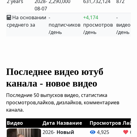
2 years
2028-
2,290,000
631,732,124
872
08-07
На основании
-
+4,174
-
среднего за
подписчиков
просмотров
видео
/день
/день
/день
Последнее видео ютуб
канала - новое видео
Последние 50 выпусков видео, статистика
просмотров,лайков, дизлайков, комментариев
канала.
Видео
Дата
Название
Просмотров
Лайк
2026-
Новый
4,925
68