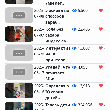
7ми лет..
2025-
5 основных
5,560
10
07-08
способов
зараб..
2025-
Кола без
22,405
39
07-07
сахара
Яндекс ла..
2025-
Интерактив
13,807
45
06-20
на 3D
принтере..
2025-
Угадай, что
4,058
86
06-17
печатает
3D-п..
2025-
Определяю
13,913
23
06-16
IQ своих
детей..
2025-
Теперь дети
324,056
4,6