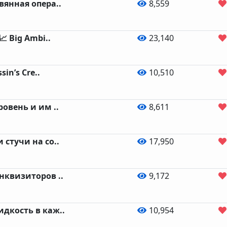
вянная опера..
8,559
📈 Big Ambi..
23,140
sin’s Cre..
10,510
овень и им ..
8,611
 стучи на со..
17,950
нквизиторов ..
9,172
дкость в каж..
10,954