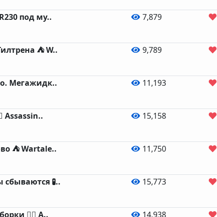
R230 под му..
7,879
Тилтрена ⛺ W..
9,789
ло. Мегажидк..
11,193
️ Assassin..
15,158
во ⛺ Wartale..
11,750
сбываются 🧪..
15,773
рки 🏴‍☠️ A..
14,938