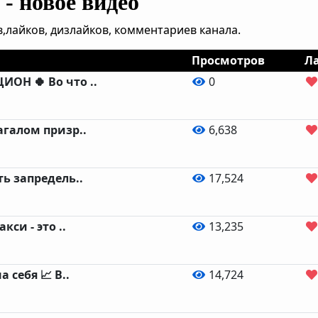
- новое видео
,лайков, дизлайков, комментариев канала.
Просмотров
Л
ОН 🍀 Во что ..
0
агалом призр..
6,638
ть запредель..
17,524
кси - это ..
13,235
а себя 📈 B..
14,724