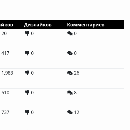
айков
Дизлайков
Комментариев
20
0
0
417
0
0
1,983
0
26
610
0
8
737
0
12