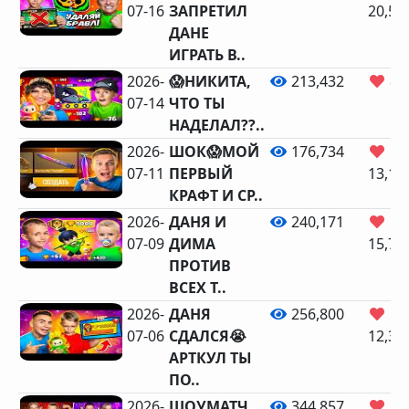
07-16
ЗАПРЕТИЛ
20,52
ДАНЕ
ИГРАТЬ В..
2026-
😱НИКИТА,
213,432
8,
07-14
ЧТО ТЫ
НАДЕЛАЛ??..
2026-
ШОК😱МОЙ
176,734
07-11
ПЕРВЫЙ
13,13
КРАФТ И СР..
2026-
ДАНЯ И
240,171
07-09
ДИМА
15,71
ПРОТИВ
ВСЕХ Т..
2026-
ДАНЯ
256,800
07-06
СДАЛСЯ😭
12,33
АРТКУЛ ТЫ
ПО..
2026-
ШОУМАТЧ
344,857