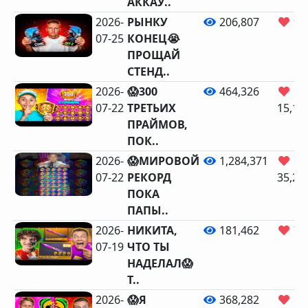
АККАУ..
2026-
РЫНКУ
206,807
9,
07-25
КОНЕЦ😭
ПРОЩАЙ
СТЕНД..
2026-
😱300
464,326
07-22
ТРЕТЬИХ
15,15
ПРАЙМОВ,
ПОК..
2026-
😱МИРОВОЙ
1,284,371
07-22
РЕКОРД
35,21
ПОКА
ПАПЫ..
2026-
НИКИТА,
181,462
7,
07-19
ЧТО ТЫ
НАДЕЛАЛ😱
Т..
2026-
😱Я
368,282