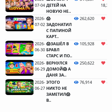
07-04
ДЕТЕЙ НА
18,37
НОВУЮ НЕ..
2026-
😱
262,620
7,
07-02
ЗАДОНАТИЛ
С ПАПИНОЙ
КАРТ..
2026-
😱ЗАШЁЛ В
105,928
4,
06-30
БРАВЛ
СТАРС И ПО..
2026-
ВЕРНУЛСЯ
250,622
9,
06-29
ДОМОЙ😱 А
ДАНЯ ЗА..
2026-
ЭТОГО
76,914
4,
06-27
НИКТО НЕ
ЗАМЕТИЛ😱
В..