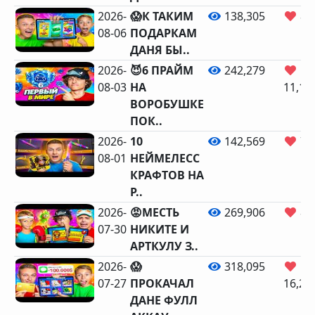
2026-
😱К ТАКИМ
138,305
8,
08-06
ПОДАРКАМ
ДАНЯ БЫ..
2026-
😈6 ПРАЙМ
242,279
08-03
НА
11,18
ВОРОБУШКЕ
ПОК..
2026-
10
142,569
7,
08-01
НЕЙМЕЛЕСС
КРАФТОВ НА
Р..
2026-
😡МЕСТЬ
269,906
8,
07-30
НИКИТЕ И
АРТКУЛУ З..
2026-
😱
318,095
07-27
ПРОКАЧАЛ
16,26
ДАНЕ ФУЛЛ