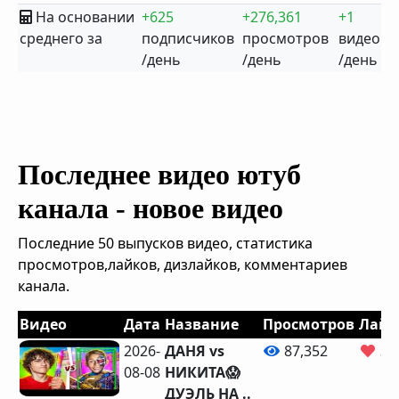
На основании
+625
+276,361
+1
среднего за
подписчиков
просмотров
видео
/день
/день
/день
Последнее видео ютуб
канала - новое видео
Последние 50 выпусков видео, статистика
просмотров,лайков, дизлайков, комментариев
канала.
Видео
Дата
Название
Просмотров
Лайк
2026-
ДАНЯ vs
87,352
3,
08-08
НИКИТА😱
ДУЭЛЬ НА ..