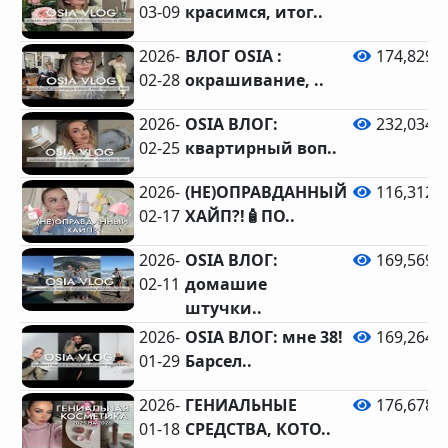
03-09
красимся, итог..
2026-
ВЛОГ OSIA :
174,829
02-28
окрашивание, ..
2026-
OSIA ВЛОГ:
232,034
02-25
квартирный воп..
2026-
(НЕ)ОПРАВДАННЫЙ
116,312
02-17
ХАЙП?!🧴ПО..
2026-
OSIA ВЛОГ:
169,569
02-11
домашие
штучки..
2026-
OSIA ВЛОГ: мне 38!
169,264
01-29
Барсел..
2026-
ГЕНИАЛЬНЫЕ
176,678
01-18
СРЕДСТВА, КОТО..