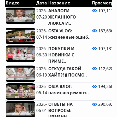
Видео
Дата
Название
Просмотро
2026-
АНАЛОГИ
107,117
07-20
ЖЕЛАННОГО
ЛЮКСА И..
2026-
OSIA VLOG:
187,636
07-14
жизненные ошиб..
2026-
ПОКУПКИ И
107,131
06-30
НОВИНКИ С
ПРИМЕ..
2026-
ОТКУДА ТАКОЙ
112,628
06-19
ХАЙП?!🧴ПОСМО..
2026-
OSIA ВЛОГ:
194,260
06-14
начинаю ремонт..
2026-
ОТВЕТЫ НА
290,692
06-01
ВОПРОСЫ:
ИЗМЕНЫ..