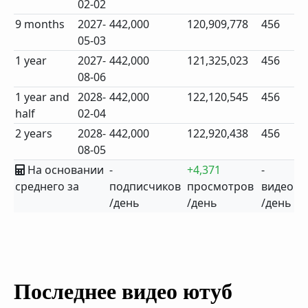
02-02
9 months
2027-
442,000
120,909,778
456
05-03
1 year
2027-
442,000
121,325,023
456
08-06
1 year and
2028-
442,000
122,120,545
456
half
02-04
2 years
2028-
442,000
122,920,438
456
08-05
На основании
-
+4,371
-
среднего за
подписчиков
просмотров
видео
/день
/день
/день
Последнее видео ютуб