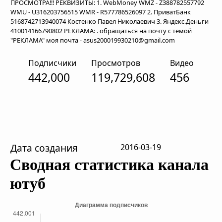
ПРОСМОТРА!!! РЕКВИЗИТЫ: 1. WebMoney WMZ - Z388782557792
WMU - U316203756515 WMR - R577786526097 2. ПриватБанк
5168742713940074 Костенко Павел Николаевич 3. Яндекс.Деньги
410014166790802 РЕКЛАМА: . обращаться на почту с темой
"РЕКЛАМА" моя почта - asus200019930210@gmail.com
Подписчики
Просмотров
Видео
442,000
119,729,608
456
Дата создания
2016-03-19
Сводная статистика канала
ютуб