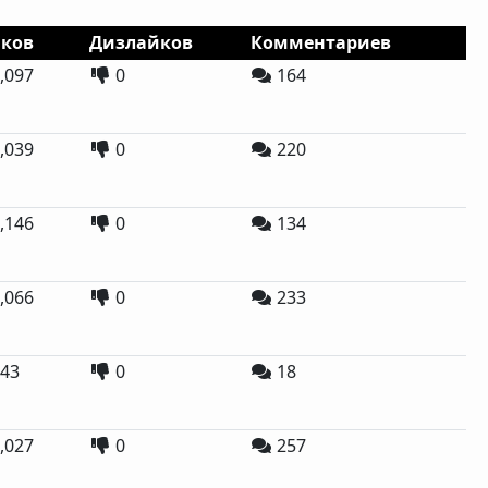
ков
Дизлайков
Комментариев
,097
0
164
,039
0
220
,146
0
134
,066
0
233
43
0
18
,027
0
257