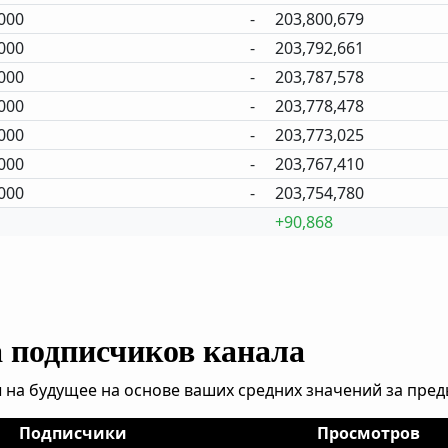
000
-
203,800,679
000
-
203,792,661
000
-
203,787,578
000
-
203,778,478
000
-
203,773,025
000
-
203,767,410
000
-
203,754,780
+90,868
а подписчиков канала
 на будущее на основе ваших средних значений за пре
Подписчики
Просмотров