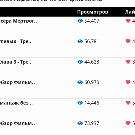
Просмотров
Лай
сёра Мертвог..
54,407
4
левых - Тре..
56,781
4
ава 3 - Тре..
44,628
3
Обзор Фильм..
60,970
4
маньяк без ..
14,446
5
Обзор Фильм..
73,937
5