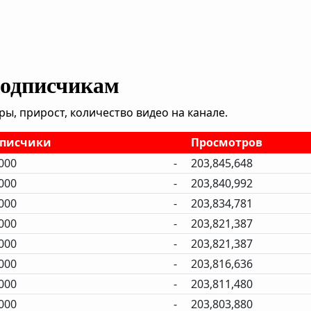
подписчикам
, прирост, количество видео на канале.
писчики
Просмотров
000
-
203,845,648
000
-
203,840,992
000
-
203,834,781
000
-
203,821,387
000
-
203,821,387
000
-
203,816,636
000
-
203,811,480
000
-
203,803,880