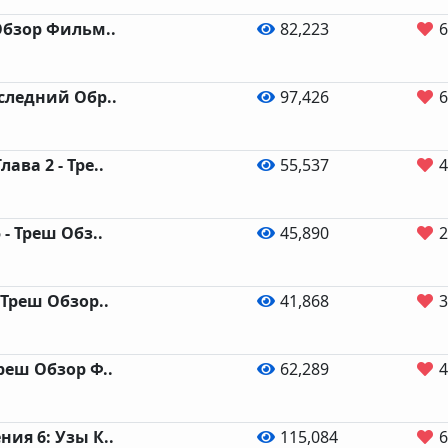
Обзор Фильм..
82,223
6
оследний Обр..
97,426
6
ава 2 - Тре..
55,537
4
 - Треш Обз..
45,890
2
 Треш Обзор..
41,868
3
реш Обзор Ф..
62,289
4
ия 6: Узы К..
115,084
6