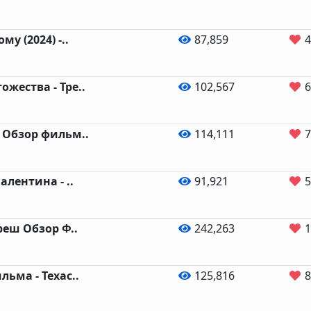
у (2024) -..
87,859
4
жества - Тре..
102,567
6
 Обзор фильм..
114,111
7
алентина - ..
91,921
5
реш Обзор Ф..
242,263
1
ьма - Техас..
125,816
8