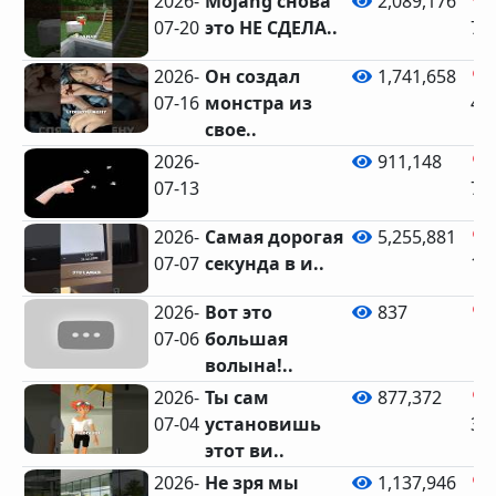
2026-
Mojang снова
2,089,176
07-20
это НЕ СДЕЛА..
76
2026-
Он создал
1,741,658
07-16
монстра из
48
свое..
2026-
⠀
911,148
07-13
76
2026-
Самая дорогая
5,255,881
07-07
секунда в и..
14
2026-
Вот это
837
07-06
большая
волына!..
2026-
Ты сам
877,372
07-04
установишь
32
этот ви..
2026-
Не зря мы
1,137,946