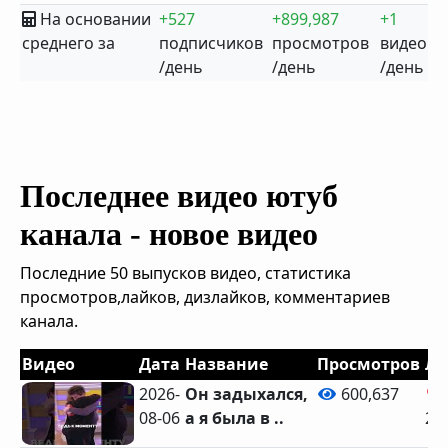
На основании
+527
+899,987
+1
среднего за
подписчиков
просмотров
видео
/день
/день
/день
Последнее видео ютуб
канала - новое видео
Последние 50 выпусков видео, статистика
просмотров,лайков, дизлайков, комментариев
канала.
Видео
Дата
Название
Просмотров
Ла
2026-
Он задыхался,
600,637
08-06
а я была в ..
22