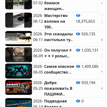
07-02
боимся
49
женщин..
2026-
Мастерство
06-12
взлома на
18,375,653
36
100..
2026-
Эти скандалы
926,135
06-11
настолько ту..
63
2026-
Он получил ⭐
1,035,131
06-09
⭐ ⭐ ⭐ розыс..
34
2026-
Самое опасное
1,409,580
06-05
сообщество ..
95
2026-
Добро
933,194
05-25
пожаловать В
64
ПАЦИФИ..
2026-
Подводная
0
05-14
братва в