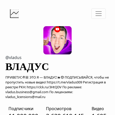
@vladus
ВЛАДУС
ПРИВЕТУС🤚🏼 ЭТО Я — ВЛАДУС!🔥😎 ПОДПИСЫВАЙСЯ, чтобы не
пропустить новые видео! https://t.me/vladus009 Регистрация в
реестре РКН: https://clck.ru/3HtQDV По рекламе:
vladus.business@gmail.com По лицензиям:
vladus_licensions@mail.ru
Подписчики
Просмотров
Видео