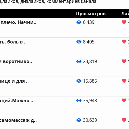
,лайков, дизлайков, комментариев канала.
Просмотров
Ла
плечо. Начни..
6,439
ь, боль в ..
8,405
и воротнико..
23,819
ице и для ..
15,885
ицей.Можно ..
35,948
самомассаж д..
30,639