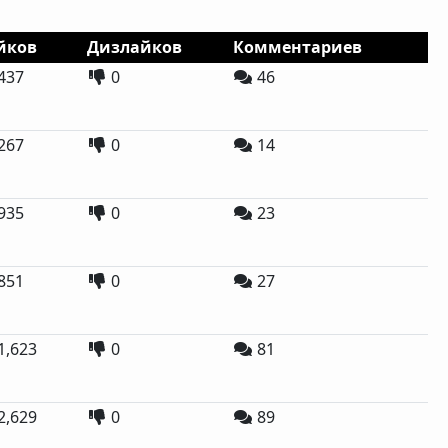
йков
Дизлайков
Комментариев
437
0
46
267
0
14
935
0
23
851
0
27
1,623
0
81
2,629
0
89