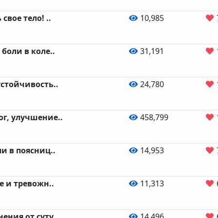
свое тело! ..
10,985
боли в коле..
31,191
устойчивость..
24,780
г, улучшение..
458,799
и в поясниц..
14,953
е и тревожн..
11,313
ния от суту..
14,496