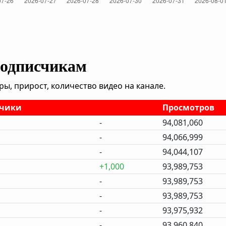
подписчикам
, прирост, количество видео на канале.
счики
Просмотров
-
94,081,060
-
94,066,999
-
94,044,107
+1,000
93,989,753
-
93,989,753
-
93,989,753
-
93,975,932
-
93,960,840