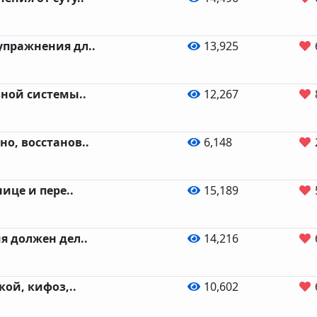
пражнения дл..
13,925
вной системы..
12,267
о, восстанов..
6,148
нице и пере..
15,189
я должен дел..
14,216
кой, кифоз,..
10,602