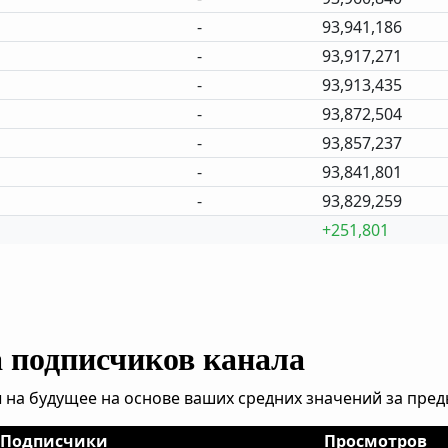
-
93,941,186
-
93,917,271
-
93,913,435
-
93,872,504
-
93,857,237
-
93,841,801
-
93,829,259
+251,801
а подписчиков канала
 на будущее на основе ваших средних значений за пре
Подписчики
Просмотров