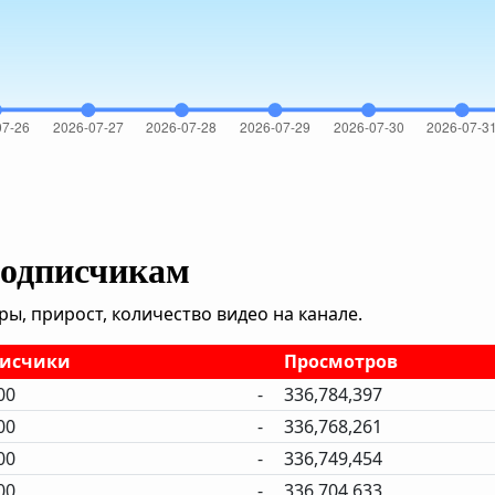
подписчикам
, прирост, количество видео на канале.
исчики
Просмотров
00
-
336,784,397
00
-
336,768,261
00
-
336,749,454
00
-
336,704,633