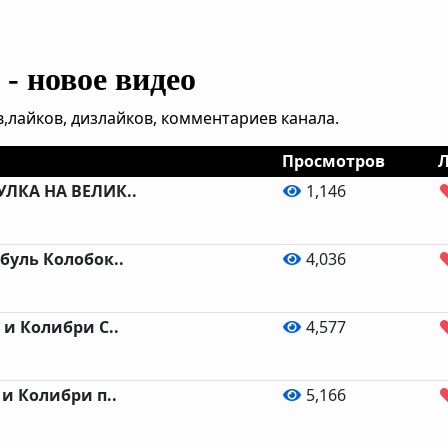
- новое видео
,лайков, дизлайков, комментариев канала.
Просмотров
ЛКА НА ВЕЛИК..
1,146
буль Колобок..
4,036
и Колибри С..
4,577
и Колибри п..
5,166