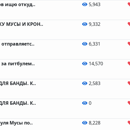
ов ищю откуд..
5,943
У МУСЫ И КРОН..
9,332
отправляетс..
6,331
за питбулем..
14,570
ДЛЯ БАНДЫ. К..
2,583
ДЛЯ БАНДЫ. К..
0
уля Мусы по..
8,228