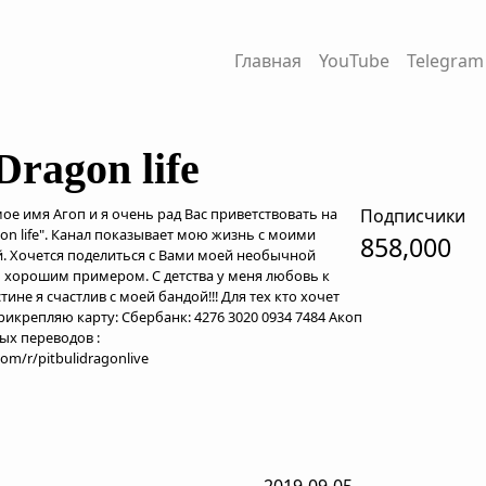
Главная
YouTube
Telegram
ragon life
мое имя Агоп и я очень рад Вас приветствовать на
Подписчики
on life". Канал показывает мою жизнь с моими
858,000
. Хочется поделиться с Вами моей необычной
ть хорошим примером. С детства у меня любовь к
ине я счастлив с моей бандой!!! Для тех кто хочет
икрепляю карту: Сбербанк: 4276 3020 0934 7484 Акоп
ых переводов :
om/r/pitbulidragonlive