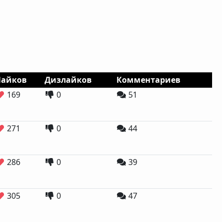
Лайков
Дизлайков
Комментариев
169
0
51
271
0
44
286
0
39
305
0
47