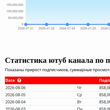
Статистика ютуб канала по 
Показаны прирост подписчиков, суммарные просмотры
Date
Подп
2026-08-06
Чт
858,0
2026-08-05
Ср
858,0
2026-08-04
Вт
858,0
2026-08-03
Пн
858,0