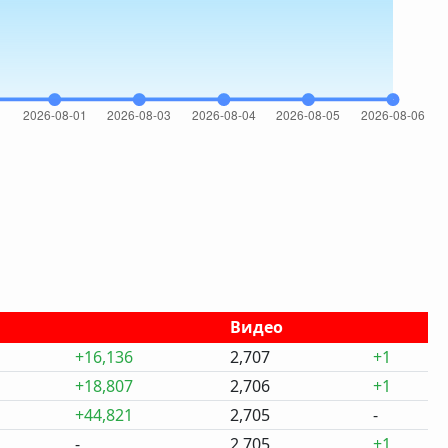
Видео
+16,136
2,707
+1
+18,807
2,706
+1
+44,821
2,705
-
-
2,705
+1