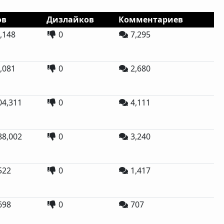
ов
Дизлайков
Комментариев
,148
0
7,295
,081
0
2,680
04,311
0
4,111
88,002
0
3,240
522
0
1,417
698
0
707