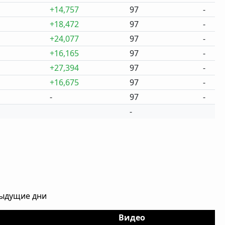
+14,757
97
-
+18,472
97
-
+24,077
97
-
+16,165
97
-
+27,394
97
-
+16,675
97
-
-
97
-
-
дыдущие дни
Видео