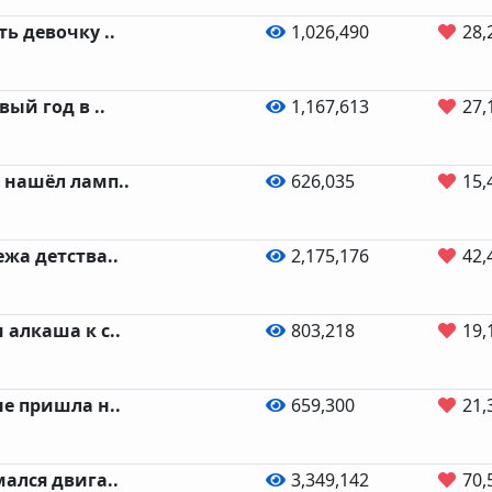
ь девочку ..
1,026,490
28,
вый год в ..
1,167,613
27,
 нашёл ламп..
626,035
15,
ежа детства..
2,175,176
42,
 алкаша к с..
803,218
19,
не пришла н..
659,300
21,
мался двига..
3,349,142
70,