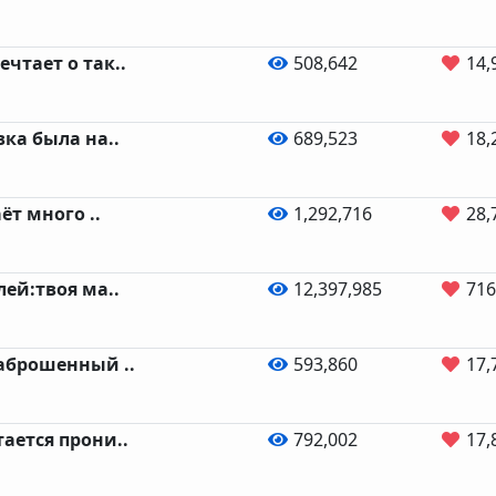
чтает о так..
508,642
14,
вка была на..
689,523
18,
ёт много ..
1,292,716
28,
лей:твоя ма..
12,397,985
716
аброшенный ..
593,860
17,
ается прони..
792,002
17,