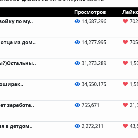
Просмотров
Лайк
ойку по му..
14,687,296
702
отца из дом..
14,277,995
705
ы?)Остальны..
31,273,289
1,5
доширак..
34,550,175
1,5
ет заработа..
755,671
21,
я в детдом..
2,272,211
43,