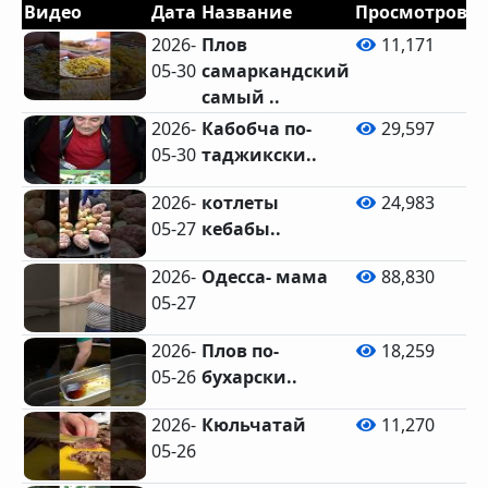
Видео
Дата
Название
Просмотров
Л
2026-
Плов
11,171
05-30
самаркандский
самый ..
2026-
Кабобча по-
29,597
05-30
таджикски..
2026-
котлеты
24,983
05-27
кебабы..
2026-
Одесса- мама
88,830
05-27
2026-
Плов по-
18,259
05-26
бухарски..
2026-
Кюльчатай
11,270
05-26