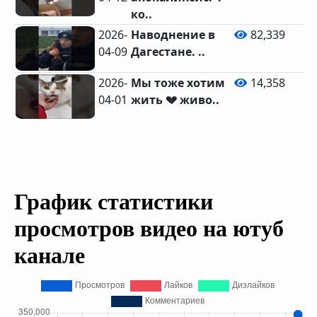
ко..
2026-
Наводнение в
82,339
04-09
Дагестане. ..
2026-
Мы тоже хотим
14,358
04-01
жить 💔 живо..
График статистики
просмотров видео на ютуб
канале