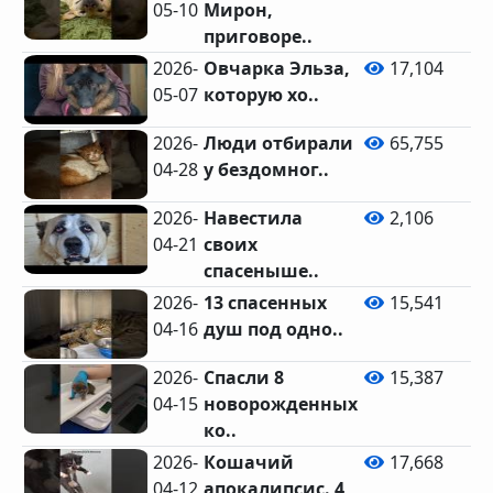
05-10
Мирон,
приговоре..
2026-
Овчарка Эльза,
17,104
05-07
которую хо..
2026-
Люди отбирали
65,755
04-28
у бездомног..
2026-
Навестила
2,106
04-21
своих
спасеныше..
2026-
13 спасенных
15,541
04-16
душ под одно..
2026-
Спасли 8
15,387
04-15
новорожденных
ко..
2026-
Кошачий
17,668
04-12
апокалипсис. 4