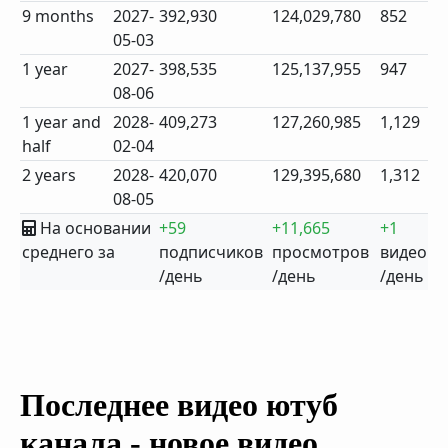
9 months
2027-
392,930
124,029,780
852
05-03
1 year
2027-
398,535
125,137,955
947
08-06
1 year and
2028-
409,273
127,260,985
1,129
half
02-04
2 years
2028-
420,070
129,395,680
1,312
08-05
На основании
+59
+11,665
+1
среднего за
подписчиков
просмотров
видео
/день
/день
/день
Последнее видео ютуб
канала - новое видео