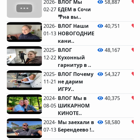
2026-
ВЛОГ Мы
58,887
02-27
ЕДЕМ в Сочи
🌴на вы..
2026-
ВЛОГ Наши
40,751
01-13
НОВОГОДНИЕ
кани..
2025-
ВЛОГ
48,167
12-22
Кухонный
гарнитур в ..
2025-
ВЛОГ Почему
54,327
11-21
не дарим
ИГРУ..
2024-
ВЛОГ Мы в
40,375
08-05
ШИКАРНОМ
КИНОТЕ..
2024-
Мы заехали в
58,580
07-13
Берендеево !..