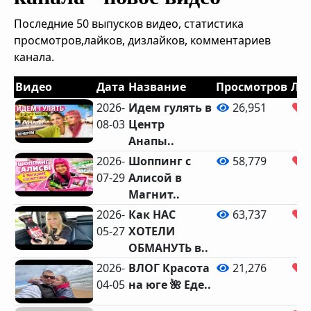
Последние 50 выпусков видео, статистика
просмотров,лайков, дизлайков, комментариев
канала.
Видео
Дата
Название
Просмотров
Ла
2026-
Идем гулять в
26,951
08-03
Центр
Анапы..
2026-
Шоппинг с
58,779
07-29
Алисой в
Магнит..
2026-
Как НАС
63,737
05-27
ХОТЕЛИ
ОБМАНУТЬ в..
2026-
ВЛОГ Красота
21,276
04-05
на юге 🌺 Еде..