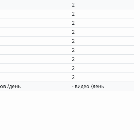
2
2
2
2
2
2
2
2
2
ов /день
- видео /день