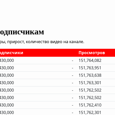
подписчикам
, прирост, количество видео на канале.
одписчики
Просмотров
430,000
-
151,764,082
430,000
-
151,763,951
430,000
-
151,763,638
430,000
-
151,763,301
430,000
-
151,762,502
430,000
-
151,762,502
430,000
-
151,762,410
430,000
-
151,762,301