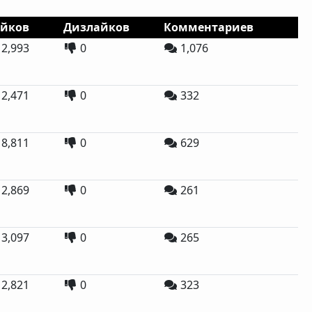
йков
Дизлайков
Комментариев
2,993
0
1,076
2,471
0
332
8,811
0
629
2,869
0
261
3,097
0
265
2,821
0
323