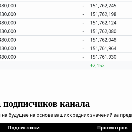
430,000
-
151,762,245
430,000
-
151,762,198
430,000
-
151,762,124
430,000
-
151,762,080
430,000
-
151,762,048
430,000
-
151,761,964
430,000
-
151,761,930
+2,152
а подписчиков канала
 на будущее на основе ваших средних значений за пре
Подписчики
Просмотров