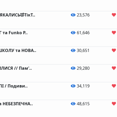
ЯКАЛИСЬ🤣ТікТ..
23,576
 та Funko P..
61,646
КОЛУ та НОВА..
30,651
ЛИСЯ // Пам'..
29,280
ПІ / Подиви..
34,119
а НЕБЕЗПЕЧНА..
48,615