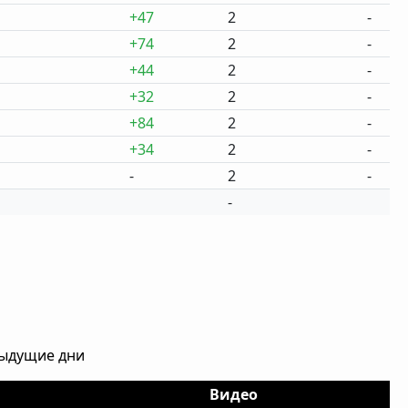
+47
2
-
+74
2
-
+44
2
-
+32
2
-
+84
2
-
+34
2
-
-
2
-
-
дыдущие дни
Видео