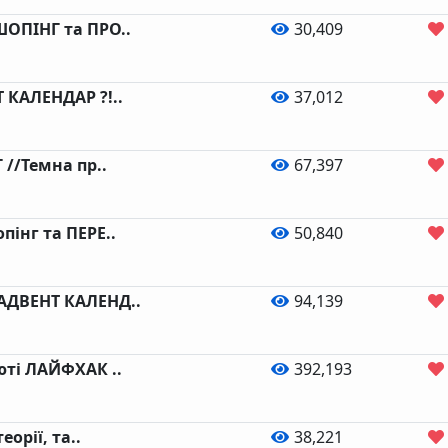
ОПІНГ та ПРО..
30,409
 КАЛЕНДАР ?!..
37,012
 //Темна пр..
67,397
пінг та ПЕРЕ..
50,840
ДВЕНТ КАЛЕНД..
94,139
юті ЛАЙФХАК ..
392,193
еорії, та..
38,221