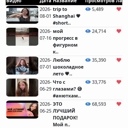
Видео
Дата
Название
Просмотров
Лай
2026-
trip to
5,489
11
08-01
Shanghai 💗
#short..
2026-
мой
24,714
47
07-16
прогресс в
фигурном
к..
2026-
Люблю
35,390
86
07-01
шоколадное
лето 💗..
2026-
Что с
33,776
44
06-29
глазами? 😅
#анюткам..
2026-
ЭТО
68,593
1,
06-25
ЛУЧШИЙ
ПОДАРОК!
Мой п..