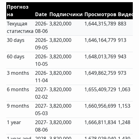
Прогноз
на
Date
Подписчики
Просмотров
Видео
Текущая
2026-
3,820,000
1,644,315,789
883
статистика
08-06
30 days
2026-
3,820,000
1,646,164,779
913
09-05
60 days
2026-
3,820,000
1,648,013,769
943
10-05
3 months
2026-
3,820,000
1,649,862,759
973
11-04
6 months
2027-
3,820,000
1,655,409,729
1,063
02-02
9 months
2027-
3,820,000
1,660,956,699
1,153
05-03
1 year
2027-
3,820,000
1,666,811,834
1,248
08-06
1 year and
2028-
3,820,000
1,678,029,040
1,430