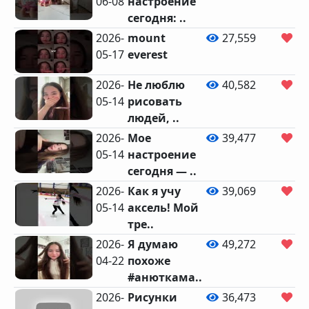
06-08
настроение
сегодня: ..
2026-
mount
27,559
42
05-17
everest
2026-
Не люблю
40,582
76
05-14
рисовать
людей, ..
2026-
Мое
39,477
79
05-14
настроение
сегодня — ..
2026-
Как я учу
39,069
86
05-14
аксель! Мой
тре..
2026-
Я думаю
49,272
57
04-22
похоже
#анюткама..
2026-
Рисунки
36,473
86