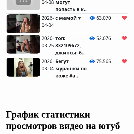
04-08
могут
попасть в к..
2026-
с мамой ♥️
63,070
96
04-04
2026-
топ:
52,076
69
03-25
832109672,
джинсы: 6..
2026-
Бегут
75,565
1,
03-04
мурашки по
коже #а..
График статистики
просмотров видео на ютуб