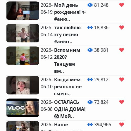
2026-
Мой день
81,248
1,
06-19
рождения! ✨
#аню..
2026-
так люблю
18,836
43
06-14
эту песню
#анют..
2026-
Вспомним
38,981
69
06-12
2020?
Танцуем
вм..
2026-
Когда мем
29,812
51
06-10
реально не
смеш..
2026-
ОСТАЛАСЬ
73,824
1,
06-08
ОДНА ДОМА!
😱 Мой..
2026-
Наше
394,966
1,