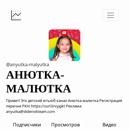
@anyutka-malyutka
АНЮТКА-
МАЛЮТКА
Привет! Это детский ютьюб-канал Анютка-малютка Регистрация в
перечне РКН: https://surl.li/vyjgkt Реклама:
anyutka@didenokteam.com
Подписчики
Просмотров
Видео