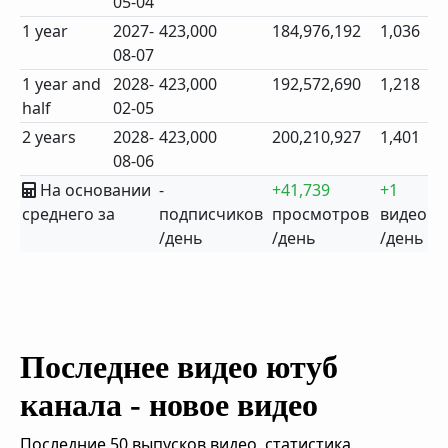
05-04
1 year
2027-
423,000
184,976,192
1,036
08-07
1 year and
2028-
423,000
192,572,690
1,218
half
02-05
2 years
2028-
423,000
200,210,927
1,401
08-06
На основании
-
+41,739
+1
среднего за
подписчиков
просмотров
видео
/день
/день
/день
Последнее видео ютуб
канала - новое видео
Последние 50 выпусков видео, статистика