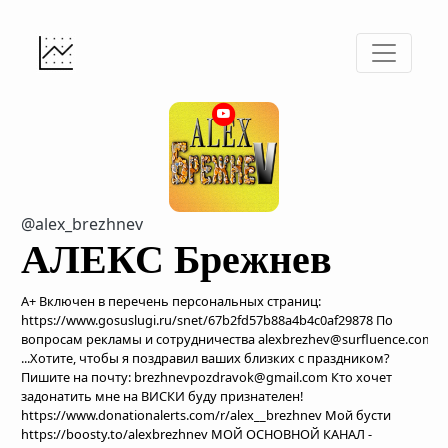
@alex_brezhnev
АЛЕКС Брежнев
A+ Включен в перечень персональных страниц:
https://www.gosuslugi.ru/snet/67b2fd57b88a4b4c0af29878 По
вопросам рекламы и сотрудничества alexbrezhev@surfluence.com
...Хотите, чтобы я поздравил ваших близких с праздником?
Пишите на почту: brezhnevpozdravok@gmail.com Кто хочет
задонатить мне на ВИСКИ буду признателен!
https://www.donationalerts.com/r/alex__brezhnev Мой бусти
https://boosty.to/alexbrezhnev МОЙ ОСНОВНОЙ КАНАЛ -