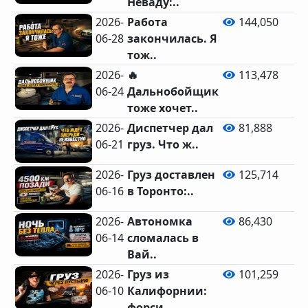
Неваду:..
2026-
Работа
144,050
06-28
закончилась. Я
тож..
2026-
🔥
113,478
06-24
Дальнобойщик
тоже хочет..
2026-
Диспетчер дал
81,888
06-21
груз. Что ж..
2026-
Груз доставлен
125,714
06-16
в Торонто:..
2026-
Автономка
86,430
06-14
сломалась в
Вай..
2026-
Груз из
101,259
06-10
Калифорнии:
форси..