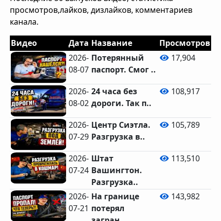
просмотров,лайков, дизлайков, комментариев
канала.
Видео
Дата
Название
Просмотров
Л
2026-
Потерянный
17,904
08-07
паспорт. Смог ..
2026-
24 часа без
108,917
08-02
дороги. Так п..
2026-
Центр Сиэтла.
105,789
07-29
Разгрузка в..
2026-
Штат
113,510
07-24
Вашингтон.
Разгрузка..
2026-
На границе
143,982
07-21
потерял
загран..