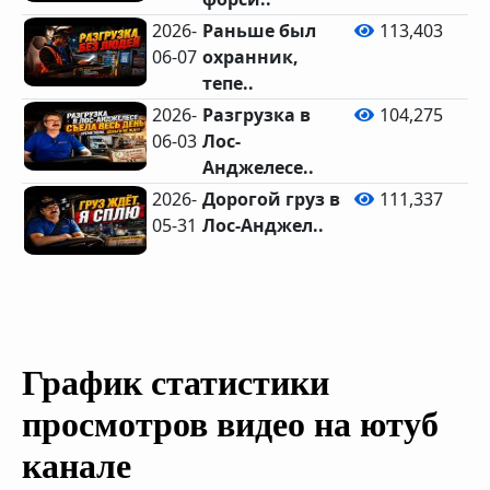
2026-
Раньше был
113,403
06-07
охранник,
тепе..
2026-
Разгрузка в
104,275
06-03
Лос-
Анджелесе..
2026-
Дорогой груз в
111,337
05-31
Лос-Анджел..
График статистики
просмотров видео на ютуб
канале