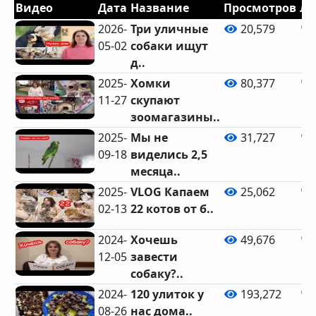
Видео
Дата
Название
Просмотров
Ла
2026-
Три уличные
20,579
05-02
собаки ищут
д..
2025-
Хомки
80,377
11-27
скупают
зоомагазины..
2025-
Мы не
31,727
09-18
виделись 2,5
месяца..
2025-
VLOG Капаем
25,062
02-13
22 котов от б..
2024-
Хочешь
49,676
12-05
завести
собаку?..
2024-
120 улиток у
193,272
08-26
нас дома..