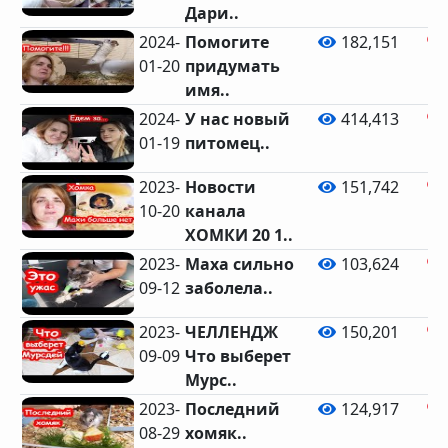
Дари..
2024-
Помогите
182,151
01-20
придумать
имя..
2024-
У нас новый
414,413
01-19
питомец..
2023-
Новости
151,742
10-20
канала
ХОМКИ 20 1..
2023-
Маха сильно
103,624
09-12
заболела..
2023-
ЧЕЛЛЕНДЖ
150,201
09-09
Что выберет
Мурс..
2023-
Последний
124,917
08-29
хомяк..