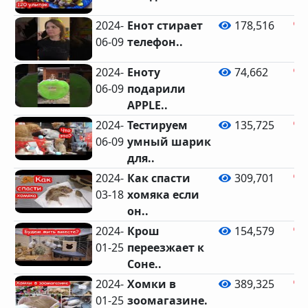
2024-
Енот стирает
178,516
06-09
телефон..
2024-
Еноту
74,662
06-09
подарили
APPLE..
2024-
Тестируем
135,725
06-09
умный шарик
для..
2024-
Как спасти
309,701
03-18
хомяка если
он..
2024-
Крош
154,579
01-25
переезжает к
Соне..
2024-
Хомки в
389,325
01-25
зоомагазине.