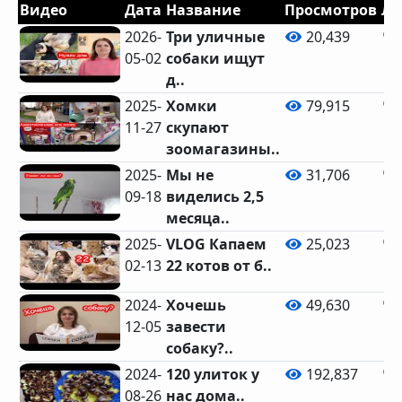
Видео
Дата
Название
Просмотров
Ла
2026-
Три уличные
20,439
05-02
собаки ищут
д..
2025-
Хомки
79,915
11-27
скупают
зоомагазины..
2025-
Мы не
31,706
09-18
виделись 2,5
месяца..
2025-
VLOG Капаем
25,023
02-13
22 котов от б..
2024-
Хочешь
49,630
12-05
завести
собаку?..
2024-
120 улиток у
192,837
08-26
нас дома..