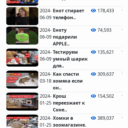
2024-
Енот стирает
178,433
06-09
телефон..
2024-
Еноту
74,593
06-09
подарили
APPLE..
2024-
Тестируем
135,621
06-09
умный шарик
для..
2024-
Как спасти
309,637
03-18
хомяка если
он..
2024-
Крош
154,502
01-25
переезжает к
Соне..
2024-
Хомки в
389,037
01-25
зоомагазине.