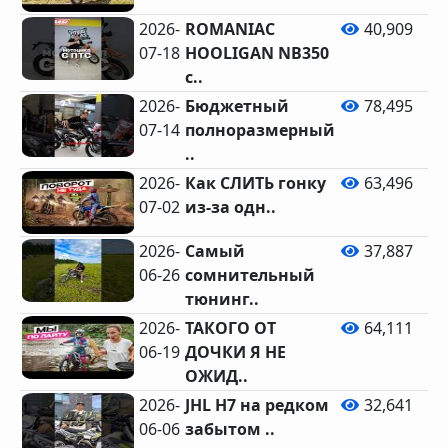
2026-
ROMANIAC
40,909
07-18
HOOLIGAN NB350
с..
2026-
Бюджетный
78,495
07-14
полноразмерный
..
2026-
Как СЛИТЬ гонку
63,496
07-02
из-за одн..
2026-
Самый
37,887
06-26
сомнительный
тюнинг..
2026-
ТАКОГО ОТ
64,111
06-19
ДОЧКИ Я НЕ
ОЖИД..
2026-
JHL H7 на редком
32,641
06-06
забытом ..