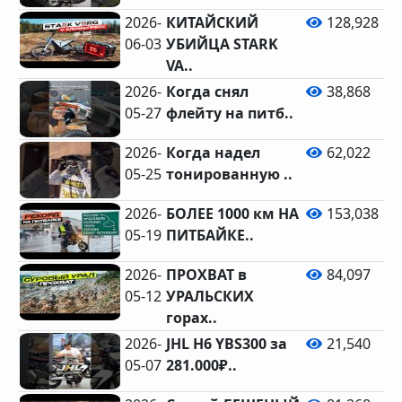
2026-
КИТАЙСКИЙ
128,928
06-03
УБИЙЦА STARK
VA..
2026-
Когда снял
38,868
05-27
флейту на питб..
2026-
Когда надел
62,022
05-25
тонированную ..
2026-
БОЛЕЕ 1000 км НА
153,038
05-19
ПИТБАЙКЕ..
2026-
ПРОХВАТ в
84,097
05-12
УРАЛЬСКИХ
горах..
2026-
JHL H6 YBS300 за
21,540
05-07
281.000₽..