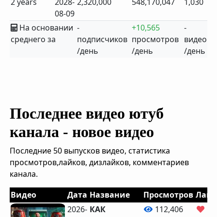
2 years
2028-
2,320,000
548,170,047
1,030
08-09
На основании
-
+10,565
-
среднего за
подписчиков
просмотров
видео
/день
/день
/день
Последнее видео ютуб
канала - новое видео
Последние 50 выпусков видео, статистика
просмотров,лайков, дизлайков, комментариев
канала.
Видео
Дата
Название
Просмотров
Лайк
2026-
КАК
112,406
6,