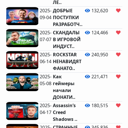
ЛЕ..
2025-
ДОБРЫЕ
132,620
9,
09-04
ПОСТУПКИ
РАЗРАБОТЧ..
2025-
СКАНДАЛЫ
124,466
5,
07-07
В ИГРОВОЙ
ИНДУСТ..
2025-
ROCKSTAR
240,950
9,
06-14
НЕНАВИДЯТ
ФАНАТО..
2025-
Как
221,471
8,
05-08
геймеры
начали
ДОНАТИ..
2025-
Assassin’s
180,515
6,
04-17
Creed
Shadows ..
2025-
СТРАННЫЕ
345,836