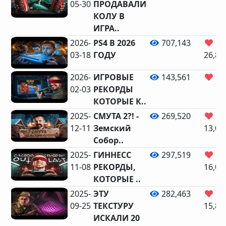
05-30
ПРОДАВАЛИ
КОЛУ В
ИГРА..
2026-
PS4 В 2026
707,143
03-18
ГОДУ
26,83
2026-
ИГРОВЫЕ
143,561
8,
02-03
РЕКОРДЫ
КОТОРЫЕ К..
2025-
СМУТА 2?! -
269,520
12-11
Земский
13,01
Собор..
2025-
ГИННЕСС
297,519
11-08
РЕКОРДЫ,
16,08
КОТОРЫЕ ..
2025-
ЭТУ
282,463
09-25
ТЕКСТУРУ
15,87
ИСКАЛИ 20