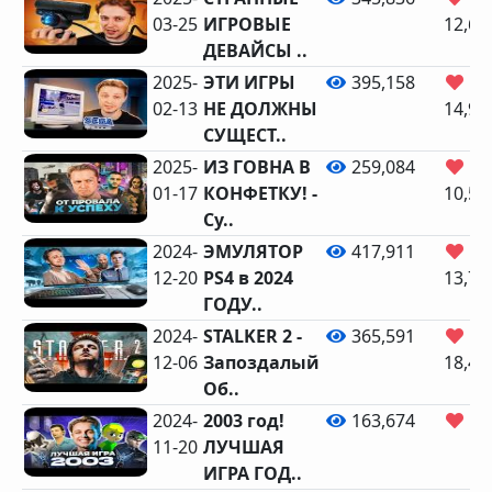
03-25
ИГРОВЫЕ
12,62
ДЕВАЙСЫ ..
2025-
ЭТИ ИГРЫ
395,158
02-13
НЕ ДОЛЖНЫ
14,92
СУЩЕСТ..
2025-
ИЗ ГОВНА В
259,084
01-17
КОНФЕТКУ! -
10,56
Cy..
2024-
ЭМУЛЯТОР
417,911
12-20
PS4 в 2024
13,70
ГОДУ..
2024-
STALKER 2 -
365,591
12-06
Запоздалый
18,46
Об..
2024-
2003 год!
163,674
8,
11-20
ЛУЧШАЯ
ИГРА ГОД..