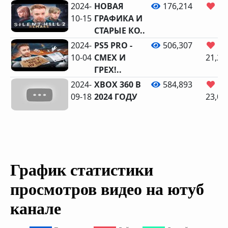
2024-
НОВАЯ
176,214
9,
10-15
ГРАФИКА И
СТАРЫЕ КО..
2024-
PS5 PRO -
506,307
10-04
СМЕХ И
21,24
ГРЕХ!..
2024-
XBOX 360 В
584,893
09-18
2024 ГОДУ
23,05
График статистики
просмотров видео на ютуб
канале