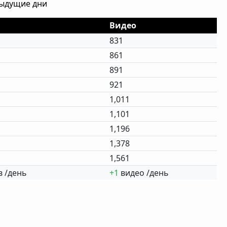
дыдущие дни
Видео
831
861
891
921
1,011
1,101
1,196
1,378
1,561
 /день
+1
видео /день