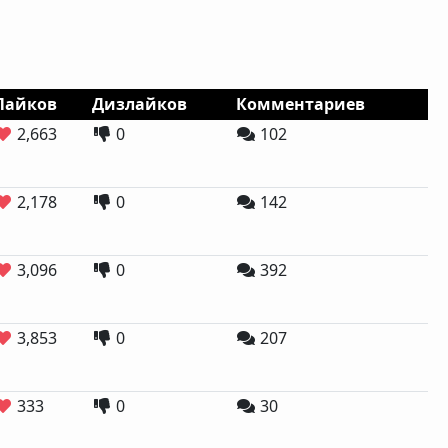
Лайков
Дизлайков
Комментариев
2,663
0
102
2,178
0
142
3,096
0
392
3,853
0
207
333
0
30