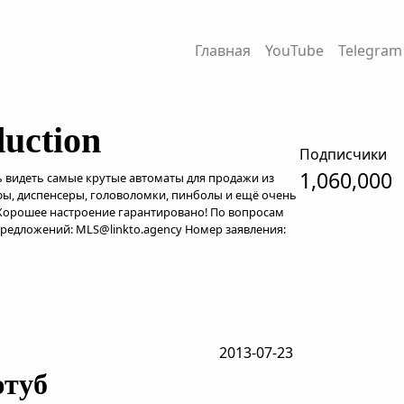
Главная
YouTube
Telegram
uction
Подписчики
1,060,000
 видеть самые крутые автоматы для продажи из
ейфы, диспенсеры, головоломки, пинболы и ещё очень
 Хорошее настроение гарантировано! По вопросам
редложений: MLS@linkto.agency Номер заявления:
2013-07-23
ютуб