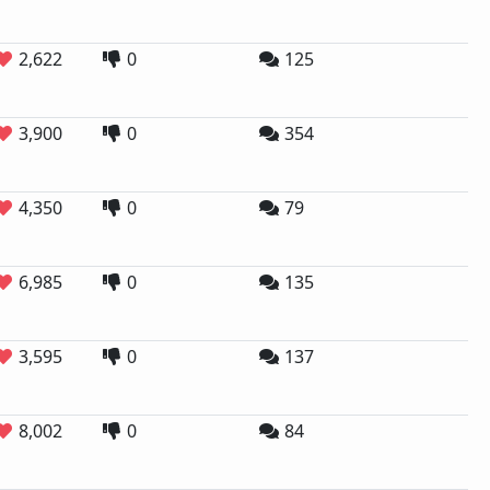
2,622
0
125
3,900
0
354
4,350
0
79
6,985
0
135
3,595
0
137
8,002
0
84