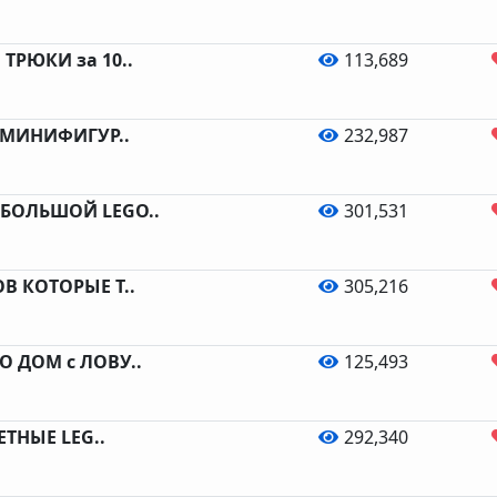
ТРЮКИ за 10..
113,689
O МИНИФИГУР..
232,987
 БОЛЬШОЙ LEGO..
301,531
В КОТОРЫЕ Т..
305,216
O ДОМ с ЛОВУ..
125,493
РЕТНЫЕ LEG..
292,340