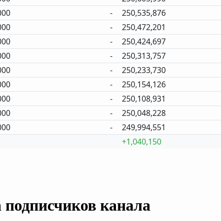
000
-
250,535,876
000
-
250,472,201
000
-
250,424,697
000
-
250,313,757
000
-
250,233,730
000
-
250,154,126
000
-
250,108,931
000
-
250,048,228
000
-
249,994,551
+1,040,150
а подписчиков канала