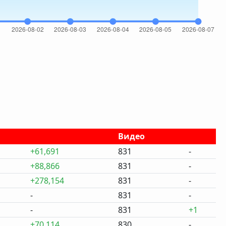
Видео
+61,691
831
-
+88,866
831
-
+278,154
831
-
-
831
-
-
831
+1
+70,114
830
-