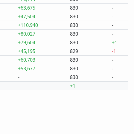
+63,675
830
-
+47,504
830
-
+110,940
830
-
+80,027
830
-
+79,604
830
+1
+45,195
829
-1
+60,703
830
-
+53,677
830
-
-
830
-
+1