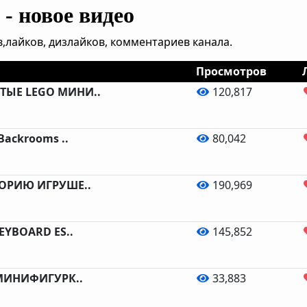
- новое видео
,лайков, дизлайков, комментариев канала.
Просмотров
ТЫЕ LEGO МИНИ..
120,817
Backrooms ..
80,042
ТОРИЮ ИГРУШЕ..
190,969
KEYBOARD ES..
145,852
 МИНИФИГУРК..
33,883