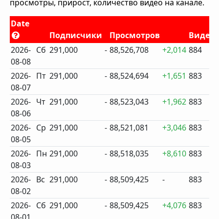
просмотры, прирост, количество видео на канале.
Date
Подписчики
Просмотров
Видео
2026-
Сб
291,000
-
88,526,708
+2,014
884
08-08
2026-
Пт
291,000
-
88,524,694
+1,651
883
08-07
2026-
Чт
291,000
-
88,523,043
+1,962
883
08-06
2026-
Ср
291,000
-
88,521,081
+3,046
883
08-05
2026-
Пн
291,000
-
88,518,035
+8,610
883
08-03
2026-
Вс
291,000
-
88,509,425
-
883
08-02
2026-
Сб
291,000
-
88,509,425
+4,076
883
08-01