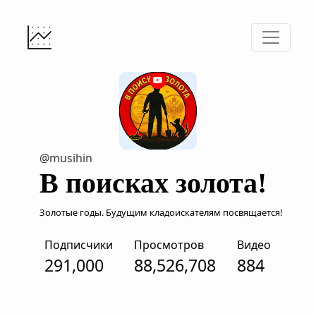
@musihin
В поисках золота!
Золотые годы. Будущим кладоискателям посвящается!
Подписчики
Просмотров
Видео
291,000
88,526,708
884