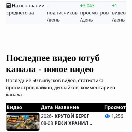
На основании
-
+3,043
+1
среднего за
подписчиков
просмотров
видео
/день
/день
/день
Последнее видео ютуб
канала - новое видео
Последние 50 выпусков видео, статистика
просмотров,лайков, дизлайков, комментариев
канала.
Видео
Дата
Название
Просмотро
2026-
КРУТОЙ БЕРЕГ
1,256
08-08
РЕКИ ХРАНИЛ ..