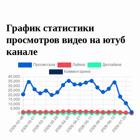
График статистики
просмотров видео на ютуб
канале