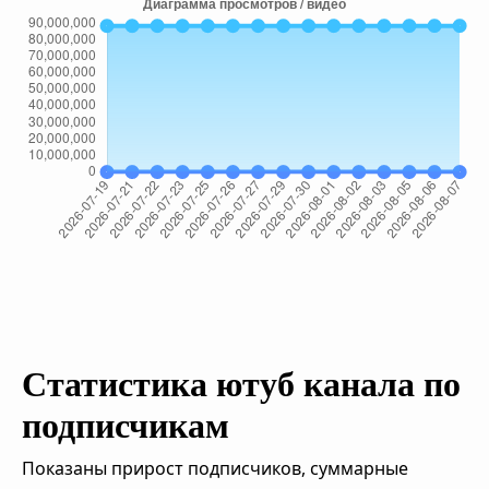
Статистика ютуб канала по
подписчикам
Показаны прирост подписчиков, суммарные