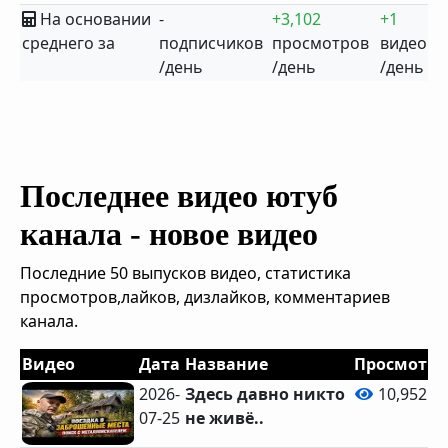
На основании
-
+3,102
+1
среднего за
подписчиков
просмотров
видео
/день
/день
/день
Последнее видео ютуб
канала - новое видео
Последние 50 выпусков видео, статистика
просмотров,лайков, дизлайков, комментариев
канала.
Видео
Дата
Название
Просмотро
2026-
Здесь давно никто
10,952
07-25
не живё..