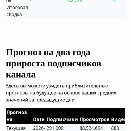
-
+52,724
+1
Итоговая
сводка
Прогноз на два года
прироста подписчиков
канала
Здесь вы можете увидеть приблизительные
прогнозы на будущее на основе ваших средних
значений за предыдущие дни
Прогноз
на
Date
Подписчики
Просмотров
Видео
Текущая
2026-
291,000
88,524,694
883