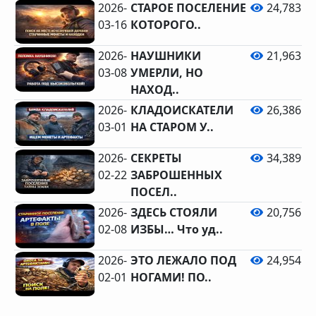
2026-
СТАРОЕ ПОСЕЛЕНИЕ
24,783
03-16
КОТОРОГО..
2026-
НАУШНИКИ
21,963
03-08
УМЕРЛИ, НО
НАХОД..
2026-
КЛАДОИСКАТЕЛИ
26,386
03-01
НА СТАРОМ У..
2026-
СЕКРЕТЫ
34,389
02-22
ЗАБРОШЕННЫХ
ПОСЕЛ..
2026-
ЗДЕСЬ СТОЯЛИ
20,756
02-08
ИЗБЫ… Что уд..
2026-
ЭТО ЛЕЖАЛО ПОД
24,954
02-01
НОГАМИ! ПО..