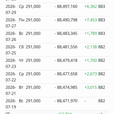
2026-
Ср
291,000
-
88,497,160
+6,362
883
07-29
2026-
Пн
291,000
-
88,490,798
+7,453
883
07-27
2026-
Вс
291,000
-
88,483,345
+1,789
883
07-26
2026-
Сб
291,000
-
88,481,556
+2,138
882
07-25
2026-
Чт
291,000
-
88,479,418
+1,760
882
07-23
2026-
Ср
291,000
-
88,477,658
+2,673
882
07-22
2026-
Вт
291,000
-
88,474,985
+3,015
882
07-21
2026-
Вс
291,000
-
88,471,970
-
882
07-19