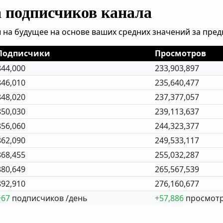
а подписчиков канала
 на будущее на основе ваших средних значений за пре
Подписчики
Просмотров
844,000
233,903,897
846,010
235,640,477
848,020
237,377,057
850,030
239,113,637
856,060
244,323,377
862,090
249,533,117
868,455
255,032,287
880,649
265,567,539
892,910
276,160,677
+67
подписчиков /день
+57,886
просмотр