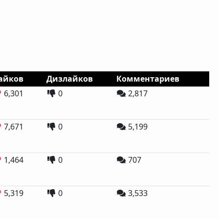
айков
Дизлайков
Комментариев
6,301
0
2,817
7,671
0
5,199
1,464
0
707
5,319
0
3,533