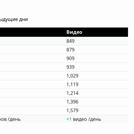
дыдущие дни
Видео
849
879
909
939
1,029
1,119
1,214
1,396
1,579
ов /день
+1
видео /день