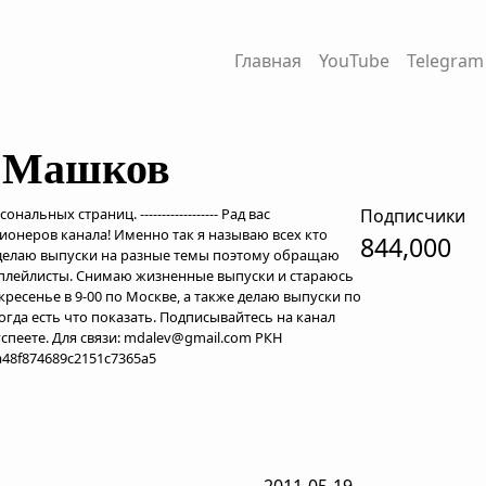
Главная
YouTube
Telegram
 Машков
альных страниц. ------------------ Рад вас
Подписчики
ионеров канала! Именно так я называю всех кто
844,000
 делаю выпуски на разные темы поэтому обращаю
 плейлисты. Снимаю жизненные выпуски и стараюсь
ресенье в 9-00 по Москве, а также делаю выпуски по
когда есть что показать. Подписывайтесь на канал
успеете. Для связи: mdalev@gmail.com РКН
7a48f874689c2151c7365a5