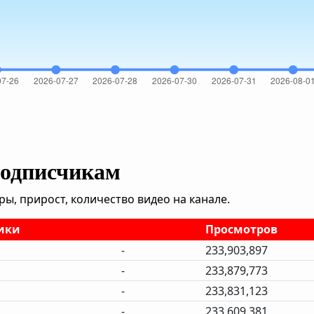
подписчикам
, прирост, количество видео на канале.
ики
Просмотров
-
233,903,897
-
233,879,773
-
233,831,123
-
233,609,381