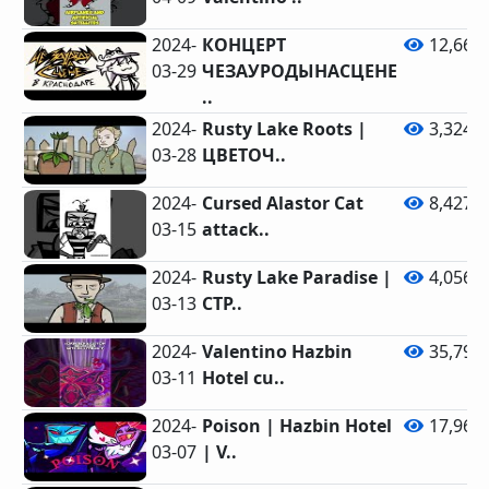
2024-
КОНЦЕРТ
12,660
03-29
ЧЕЗАУРОДЫНАСЦЕНЕ
..
2024-
Rusty Lake Roots |
3,324
03-28
ЦВЕТОЧ..
2024-
Cursed Alastor Cat
8,427
03-15
attack..
2024-
Rusty Lake Paradise |
4,056
03-13
СТР..
2024-
Valentino Hazbin
35,796
03-11
Hotel cu..
2024-
Poison | Hazbin Hotel
17,964
03-07
| V..