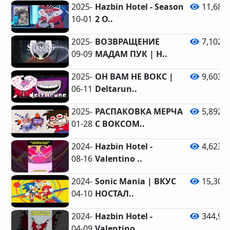
2025-
Hazbin Hotel - Season
11,689
10-01
2 O..
2025-
ВОЗВРАЩЕНИЕ
7,102
09-09
МАДАМ ПУК | H..
2025-
ОН ВАМ НЕ ВОКС |
9,603
06-11
Deltarun..
2025-
РАСПАКОВКА МЕРЧА
5,892
01-28
С ВОКСОМ..
2024-
Hazbin Hotel -
4,623
08-16
Valentino ..
2024-
Sonic Mania | ВКУС
15,306
04-10
НОСТАЛ..
2024-
Hazbin Hotel -
344,93
04-09
Valentino ..