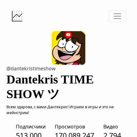
@dantekristimeshow
Dantekris TIME
SHOW ツ
Всем здарова, с вами Дантекрис! Играем в игры и это не
мейнстрим!
Подписчики
Просмотров
Видео
513,000
170,089,247
2,794