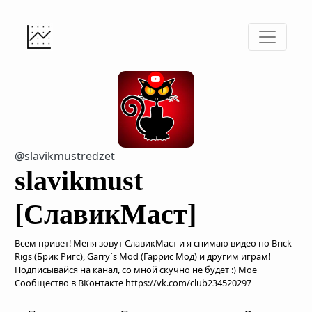
@slavikmustredzet
slavikmust
[СлавикМаст]
Всем привет! Меня зовут СлавикМаст и я снимаю видео по Brick
Rigs (Брик Ригс), Garry`s Mod (Гаррис Мод) и другим играм!
Подписывайся на канал, со мной скучно не будет :) Мое
Сообщество в ВКонтакте https://vk.com/club234520297