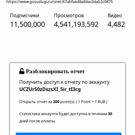
https://www.gosuslugi.ru/snet/67abfaad8a84ac04ab2c0875
Подписчики
Просмотров
Видео
11,500,000
4,541,193,592
4,482
Разблокировать отчет
Получить доступ к отчету по аккаунту
UCZUrS0zDszsXI_5ir_tI3cg
Открыть отчет за
200
point(s). ( 1 Point = 1 RUB )
Статистика аккаунта будет доступна в течении
30
дней после оплаты.