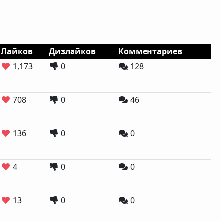
Лайков
Дизлайков
Комментариев
1,173
0
128
708
0
46
136
0
0
4
0
0
13
0
0