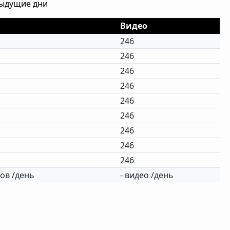
дыдущие дни
Видео
246
246
246
246
246
246
246
246
246
ов /день
- видео /день