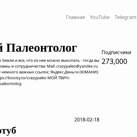
Главная
YouTube
Telegram
 Палеонтолог
Подписчики
273,000
 Земли и все, что из нее можно выкопать - тогда вы
ламы и сотрудничества: Mail: crazypaleo@yandex.ru
o И немного важных ссылок: Яндекс.Деньги (ЮМАНИ):
ps://boosty.to/crazypaleo МОЙ ТВИЧ:
_paleontolog
2018-02-18
ютуб