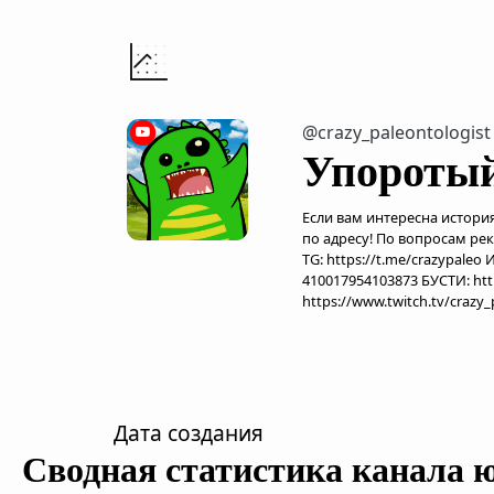
@crazy_paleontologist
Упоротый
Если вам интересна история
по адресу! По вопросам рек
TG: https://t.me/crazypale
410017954103873 БУСТИ: htt
https://www.twitch.tv/crazy
Дата создания
Сводная статистика канала 