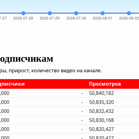
подписчикам
, прирост, количество видео на канале.
дписчики
Просмотров
,000
-
50,840,182
,000
-
50,835,320
,000
-
50,832,432
,000
-
50,830,168
,000
-
50,820,427
,000
-
50,820,427