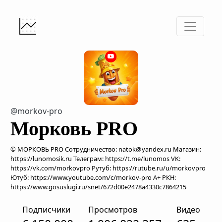
@morkov-pro
Морковь PRO
© МОРКОВЬ PRO Сотрудничество: natok@yandex.ru Магазин:
https://lunomosik.ru Телеграм: https://t.me/lunomos VK:
https://vk.com/morkovpro Рутуб: https://rutube.ru/u/morkovpro
Ютуб: https://www.youtube.com/c/morkov-pro А+ РКН:
https://www.gosuslugi.ru/snet/672d00e2478a4330c7864215
Подписчики
Просмотров
Видео