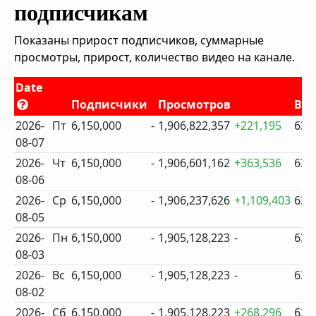
подписчикам
Показаны прирост подписчиков, суммарные
просмотры, прирост, количество видео на канале.
Date
Подписчики
Просмотров
Ви
2026-
Пт
6,150,000
-
1,906,822,357
+221,195
635
08-07
2026-
Чт
6,150,000
-
1,906,601,162
+363,536
635
08-06
2026-
Ср
6,150,000
-
1,906,237,626
+1,109,403
634
08-05
2026-
Пн
6,150,000
-
1,905,128,223
-
634
08-03
2026-
Вс
6,150,000
-
1,905,128,223
-
634
08-02
2026-
Сб
6,150,000
-
1,905,128,223
+268,296
633