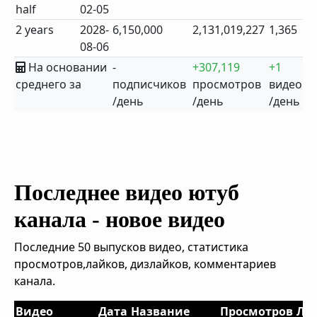
half
02-05
2 years
2028-
6,150,000
2,131,019,227
1,365
08-06
На основании
-
+307,119
+1
среднего за
подписчиков
просмотров
видео
/день
/день
/день
Последнее видео ютуб
канала - новое видео
Последние 50 выпусков видео, статистика
просмотров,лайков, дизлайков, комментариев
канала.
Видео
Дата
Название
Просмотров
Ла