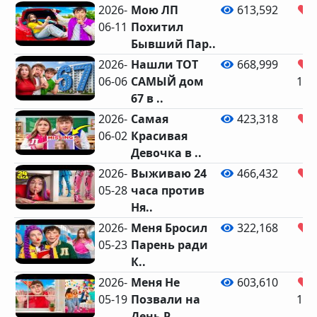
2026-
Мою ЛП
613,592
06-11
Похитил
Бывший Пар..
2026-
Нашли ТОТ
668,999
06-06
САМЫЙ дом
11,
67 в ..
2026-
Самая
423,318
06-02
Красивая
Девочка в ..
2026-
Выживаю 24
466,432
05-28
часа против
Ня..
2026-
Меня Бросил
322,168
05-23
Парень ради
К..
2026-
Меня Не
603,610
05-19
Позвали на
10,
День Р..