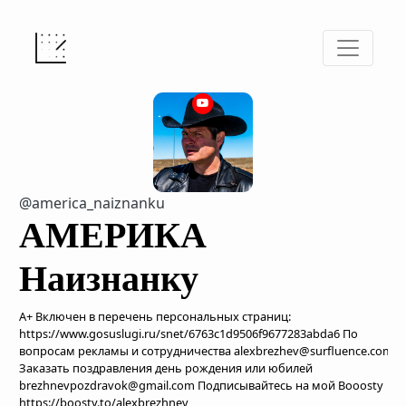
@america_naiznanku
АМЕРИКА
Наизнанку
A+ Включен в перечень персональных страниц:
https://www.gosuslugi.ru/snet/6763c1d9506f9677283abda6 По
вопросам рекламы и сотрудничества alexbrezhev@surfluence.com
Заказать поздравления день рождения или юбилей
brezhnevpozdravok@gmail.com Подписывайтесь на мой Booosty
https://boosty.to/alexbrezhnev